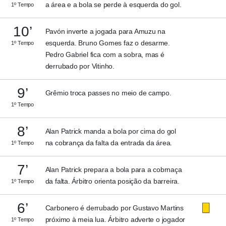
a área e a bola se perde à esquerda do gol.
1º Tempo
10’
Pavón inverte a jogada para Amuzu na
esquerda. Bruno Gomes faz o desarme.
1º Tempo
Pedro Gabriel fica com a sobra, mas é
derrubado por Vitinho.
9’
Grêmio troca passes no meio de campo.
1º Tempo
8’
Alan Patrick manda a bola por cima do gol
na cobrança da falta da entrada da área.
1º Tempo
7’
Alan Patrick prepara a bola para a cobrnaça
da falta. Árbitro orienta posição da barreira.
1º Tempo
6’
Carbonero é derrubado por Gustavo Martins
próximo à meia lua. Árbitro adverte o jogador
1º Tempo