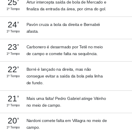
25’
Artur intercepta saída de bola de Mercado e
finaliza da entrada da área, por cima do gol.
1º Tempo
24’
Pavón cruza a bola da direita e Bernabéi
afasta.
1º Tempo
23’
Carbonero é desarmado por Tetê no meio
de campo e comete falta na sequência.
1º Tempo
22’
Borré é lançado na direita, mas não
consegue evitar a saída da bola pela linha
1º Tempo
de fundo.
21’
Mais uma falta! Pedro Gabriel atinge Vitinho
no meio de campo.
1º Tempo
20’
Nardoni comete falta em Villagra no meio de
campo.
1º Tempo