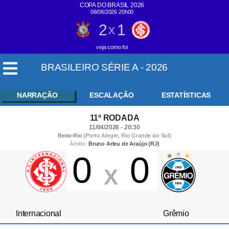
COPA DO BRASIL 2026
06/08/2026 20h00
2
1
x
veja como foi
BRASILEIRO SÉRIE A - 2026
NARRAÇÃO
ESCALAÇÃO
ESTATÍSTICAS
11ª RODADA
11/04/2026 - 20:30
Beira-Rio
(Porto Alegre, Rio Grande do Sul)
Árbitro:
Bruno Arleu de Araújo (RJ)
0
0
X
Internacional
Grêmio