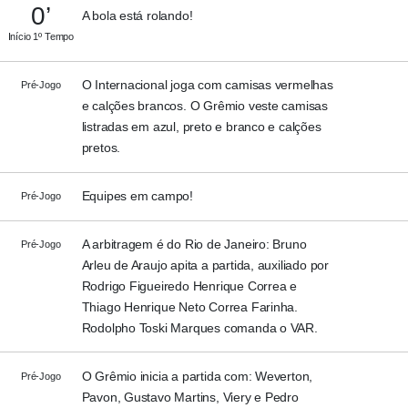
0’
A bola está rolando!
Início 1º Tempo
O Internacional joga com camisas vermelhas
Pré-Jogo
e calções brancos. O Grêmio veste camisas
listradas em azul, preto e branco e calções
pretos.
Equipes em campo!
Pré-Jogo
A arbitragem é do Rio de Janeiro: Bruno
Pré-Jogo
Arleu de Araujo apita a partida, auxiliado por
Rodrigo Figueiredo Henrique Correa e
Thiago Henrique Neto Correa Farinha.
Rodolpho Toski Marques comanda o VAR.
O Grêmio inicia a partida com: Weverton,
Pré-Jogo
Pavon, Gustavo Martins, Viery e Pedro