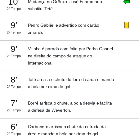
10’
Mudança no Grêmio: José Enamorado
substitui Tetê.
2º Tempo
9’
Pedro Gabriel é advertido com cartão
amarelo.
2º Tempo
9’
Vitinho é parado com falta por Pedro Gabriel
na direita do campo de ataque do
2º Tempo
Internacional.
8’
Tetê arrisca o chute de fora da área e manda
a bola por cima do gol.
2º Tempo
7’
Borré arrisca o chute, a bola desvia e facilita
a defesa de Weverton.
2º Tempo
6’
Carbonero arrisca o chute da entrada da
área e manda a bola por cima do gol.
2º Tempo