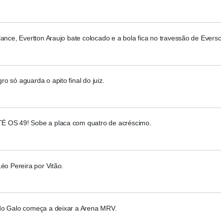
lance, Evertton Araujo bate colocado e a bola fica no travessão de Evers
o só aguarda o apito final do juiz.
 OS 49! Sobe a placa com quatro de acréscimo.
Léo Pereira por Vitão.
do Galo começa a deixar a Arena MRV.