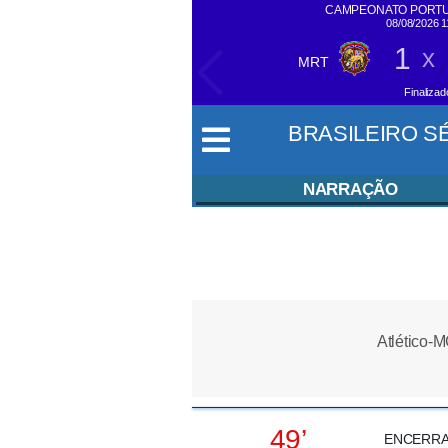
CAMPEONATO PORTU
08/08/2026 
1
x
MRT
SIGA EM
TEMPO REAL
Finalizad
BRASILEIRO SÉR
NARRAÇÃO
Atlético-
49’
ENCERRADO