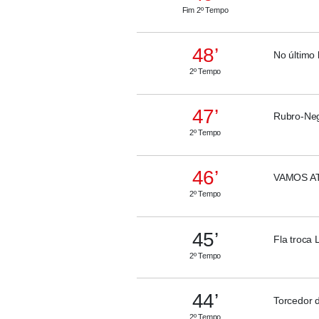
Fim 2º Tempo
48’
No último 
2º Tempo
47’
Rubro-Negr
2º Tempo
46’
VAMOS ATÉ
2º Tempo
45’
Fla troca 
2º Tempo
44’
Torcedor 
2º Tempo