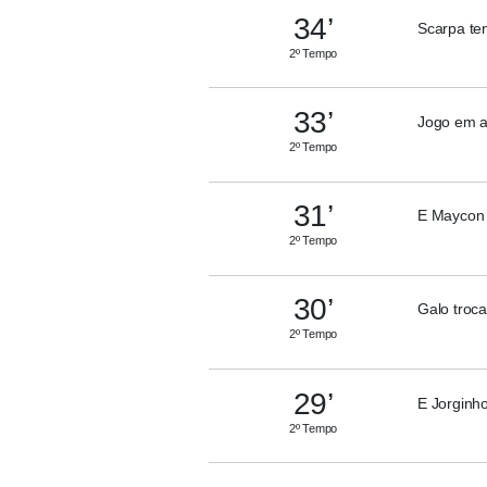
34’
Scarpa te
2º Tempo
33’
Jogo em 
2º Tempo
31’
E Maycon 
2º Tempo
30’
Galo troca
2º Tempo
29’
E Jorginho
2º Tempo