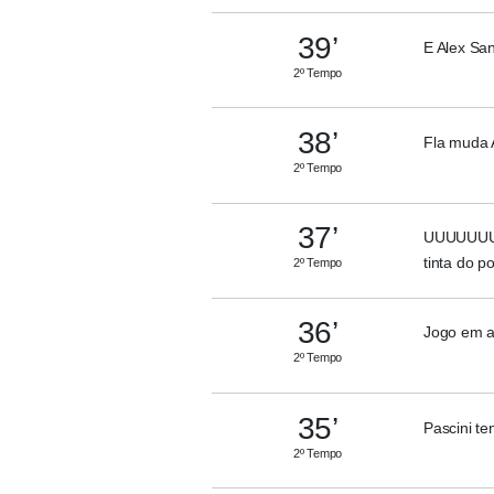
39’
E Alex San
2º Tempo
38’
Fla muda 
2º Tempo
37’
UUUUUUUU
tinta do po
2º Tempo
36’
Jogo em a
2º Tempo
35’
Pascini te
2º Tempo