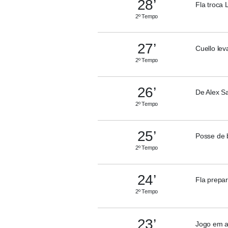
28’
Fla troca 
2º Tempo
27’
Cuello le
2º Tempo
26’
De Alex S
2º Tempo
25’
Posse de 
2º Tempo
24’
Fla prepa
2º Tempo
23’
Jogo em a