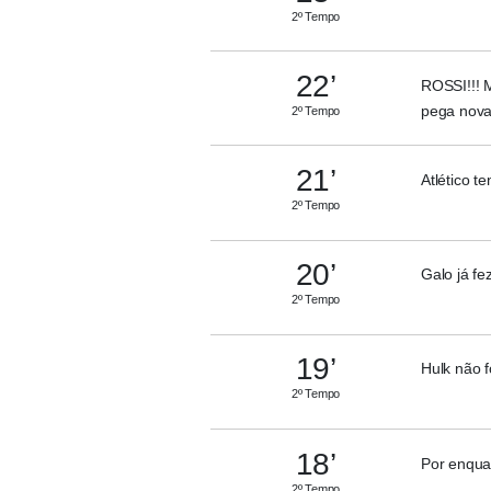
2º Tempo
22’
ROSSI!!! M
pega nov
2º Tempo
21’
Atlético t
2º Tempo
20’
Galo já f
2º Tempo
19’
Hulk não f
2º Tempo
18’
Por enqua
2º Tempo