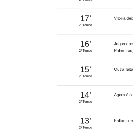
17’
Vitória de
2º Tempo
16’
Jogos enc
Palmeiras,
2º Tempo
15’
Outra falt
2º Tempo
14’
Agora é o 
2º Tempo
13’
Faltas co
2º Tempo