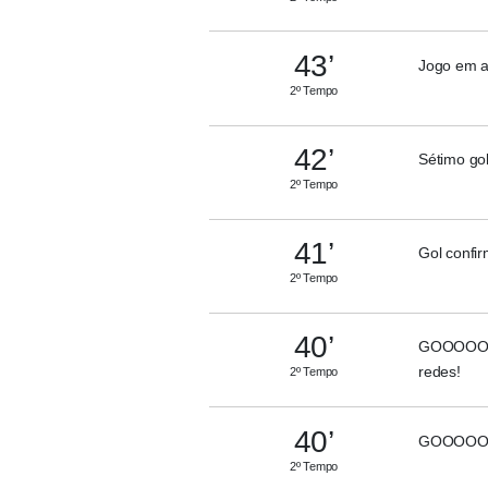
43’
Jogo em a
2º Tempo
42’
Sétimo go
2º Tempo
41’
Gol confir
2º Tempo
40’
GOOOOOLLL
redes!
2º Tempo
40’
GOOOOOL
2º Tempo