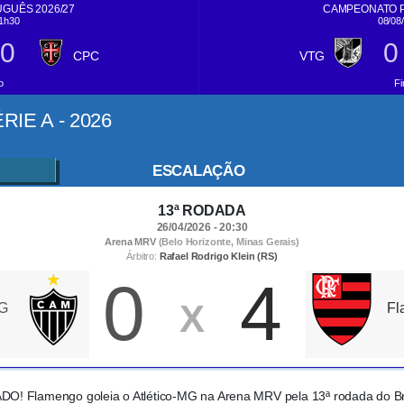
GUÊS 2026/27
CAMPEONATO P
11h30
08/08
0
0
CPC
VTG
o
Fi
IE A - 2026
ESCALAÇÃO
13ª RODADA
26/04/2026 - 20:30
Arena MRV
(Belo Horizonte, Minas Gerais)
Árbitro:
Rafael Rodrigo Klein (RS)
0
4
X
MG
Fl
! Flamengo goleia o Atlético-MG na Arena MRV pela 13ª rodada do Bra