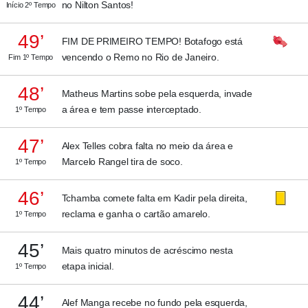
no Nilton Santos!
Início 2º Tempo
49’
FIM DE PRIMEIRO TEMPO! Botafogo está
vencendo o Remo no Rio de Janeiro.
Fim 1º Tempo
48’
Matheus Martins sobe pela esquerda, invade
a área e tem passe interceptado.
1º Tempo
47’
Alex Telles cobra falta no meio da área e
Marcelo Rangel tira de soco.
1º Tempo
46’
Tchamba comete falta em Kadir pela direita,
reclama e ganha o cartão amarelo.
1º Tempo
45’
Mais quatro minutos de acréscimo nesta
etapa inicial.
1º Tempo
44’
Alef Manga recebe no fundo pela esquerda,