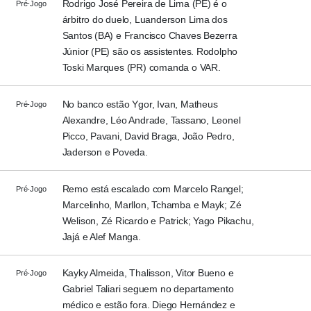
Rodrigo José Pereira de Lima (PE) é o
Pré-Jogo
árbitro do duelo, Luanderson Lima dos
Santos (BA) e Francisco Chaves Bezerra
Júnior (PE) são os assistentes. Rodolpho
Toski Marques (PR) comanda o VAR.
No banco estão Ygor, Ivan, Matheus
Pré-Jogo
Alexandre, Léo Andrade, Tassano, Leonel
Picco, Pavani, David Braga, João Pedro,
Jaderson e Poveda.
Remo está escalado com Marcelo Rangel;
Pré-Jogo
Marcelinho, Marllon, Tchamba e Mayk; Zé
Welison, Zé Ricardo e Patrick; Yago Pikachu,
Jajá e Alef Manga.
Kayky Almeida, Thalisson, Vitor Bueno e
Pré-Jogo
Gabriel Taliari seguem no departamento
médico e estão fora. Diego Hernández e