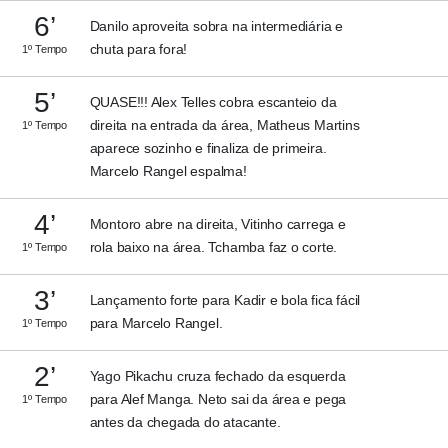
6’
Danilo aproveita sobra na intermediária e
chuta para fora!
1º Tempo
5’
QUASE!!! Alex Telles cobra escanteio da
direita na entrada da área, Matheus Martins
1º Tempo
aparece sozinho e finaliza de primeira.
Marcelo Rangel espalma!
4’
Montoro abre na direita, Vitinho carrega e
rola baixo na área. Tchamba faz o corte.
1º Tempo
3’
Lançamento forte para Kadir e bola fica fácil
para Marcelo Rangel.
1º Tempo
2’
Yago Pikachu cruza fechado da esquerda
para Alef Manga. Neto sai da área e pega
1º Tempo
antes da chegada do atacante.