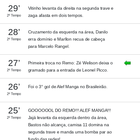
29’
Vitinho levanta da direita na segunda trave e
zaga afasta em dois tempos.
2º Tempo
28’
Cruzamento da esquerda na área, Danilo
erra domínio e Marllon recua de cabeça
2º Tempo
para Marcelo Rangel.
27’
Primeira troca no Remo: Zé Welison deixa o
gramado para a entrada de Leonel Picco.
2º Tempo
26’
Foi o 3° gol de Alef Manga no Brasileirão.
2º Tempo
25’
GOOOOOOL DO REMO!!! ALEF MANGA!!!
Jajá levanta da esquerda dentro da área,
2º Tempo
Bastos não alcança, camisa 11 domina na
segunda trave e manda uma bomba par ao
fundo das redes!