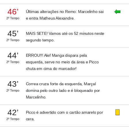
46’
Últimas alterações no Remo: Marcelinho sai
e entra Matheus Alexandre.
2º Tempo
45’
MAIS SETE! Vamos até os 52 minutos neste
segundo tempo.
2º Tempo
44’
ERROU!!! Alef Manga dispara pela
esquerda, serve no meio da área e Picco
2º Tempo
chuta em cima do marcador!
43’
Correa cruza forte da esquerda, Marçal
domina pelo outro lado e é bloqueado por
2º Tempo
Marcelinho.
42’
Picco é advertido com o cartão amarelo por
cera.
2º Tempo