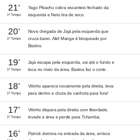
21’
Yago Pikachu cobra escanteio fechado da
esquerda e Neto tira de soco.
1º Tempo
20’
Nova chegada de Jajá pela esquerda que
cruza baixo. Alef Manga é bloqueado por
1º Tempo
Bastos.
19’
Jajá escapa pela esquerda, vai até o fundo e
toca no meio da área. Bastos faz o corte.
1º Tempo
18’
Vitinho aparece novamente pela direita, leva
para dentro e chuta de canhota para fora!
1º Tempo
17’
Vitinho dispara pela direita com liberdade,
invade a área e perde para Tchamba.
1º Tempo
16’
Patrick domina na entrada da área, arrisca