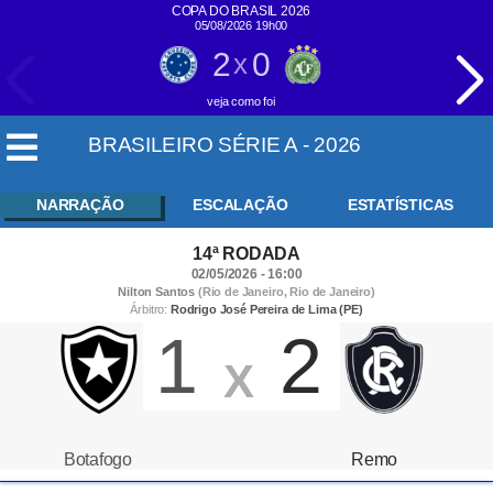
COPA DO BRASIL 2026
05/08/2026 19h00
2
0
x
veja como foi
BRASILEIRO SÉRIE A - 2026
NARRAÇÃO
ESCALAÇÃO
ESTATÍSTICAS
14ª RODADA
02/05/2026 - 16:00
Nilton Santos
(Rio de Janeiro, Rio de Janeiro)
Árbitro:
Rodrigo José Pereira de Lima (PE)
1
2
X
Botafogo
Remo