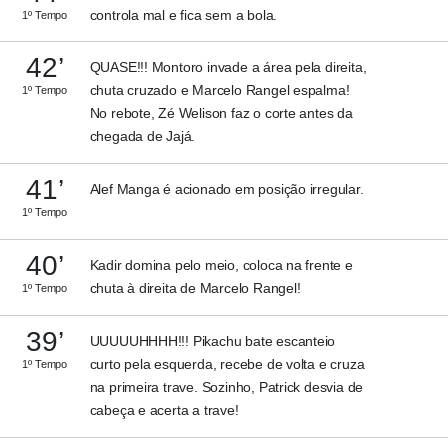
controla mal e fica sem a bola.
1º Tempo
42’
QUASE!!! Montoro invade a área pela direita,
chuta cruzado e Marcelo Rangel espalma!
1º Tempo
No rebote, Zé Welison faz o corte antes da
chegada de Jajá.
41’
Alef Manga é acionado em posição irregular.
1º Tempo
40’
Kadir domina pelo meio, coloca na frente e
chuta à direita de Marcelo Rangel!
1º Tempo
39’
UUUUUHHHH!!! Pikachu bate escanteio
curto pela esquerda, recebe de volta e cruza
1º Tempo
na primeira trave. Sozinho, Patrick desvia de
cabeça e acerta a trave!