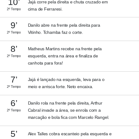
10’
Jajá corre pela direita e chuta cruzado em
cima de Ferraresi.
2º Tempo
9’
Danilo abre na frente pela direita para
Vitinho. Tchamba faz o corte.
2º Tempo
8’
Matheus Martins recebe na frente pela
esquerda, entra na área e finaliza de
2º Tempo
canhota para fora!
7’
Jajá é lançado na esquerda, leva para o
meio e arrisca forte. Neto encaixa.
2º Tempo
6’
Danilo rola na frente pela direita, Arthur
Cabral invade a área, se enrola com a
2º Tempo
marcação e bola fica com Marcelo Rangel.
5’
Alex Talles cobra escanteio pela esquerda e