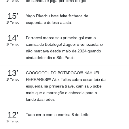
de canhota e joga por cima do gol.
1º Tempo
15’
Yago Pikachu bate falta fechada da
esquerda e defesa afasta.
1º Tempo
14’
Ferraresi marca seu primeiro gol com a
camisa do Botafogo! Zagueiro venezuelano
1º Tempo
não marcava desde maio de 2024 quando
ainda defendia o São Paulo.
13’
GOOOOOOL DO BOTAFOGO!!! NAHUEL
FERRARESI!!! Alex Telles cobra escanteio da
1º Tempo
esquerda na primeira trave, camisa 5 sobe
mais que a marcação e cabeceia para o
fundo das redes!
12’
Tudo certo com o camisa 8 do Leão.
1º Tempo