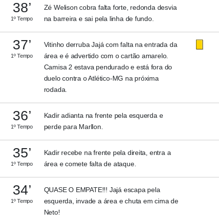
38’
Zé Welison cobra falta forte, redonda desvia
na barreira e sai pela linha de fundo.
1º Tempo
37’
Vitinho derruba Jajá com falta na entrada da
área e é advertido com o cartão amarelo.
1º Tempo
Camisa 2 estava pendurado e está fora do
duelo contra o Atlético-MG na próxima
rodada.
36’
Kadir adianta na frente pela esquerda e
perde para Marllon.
1º Tempo
35’
Kadir recebe na frente pela direita, entra a
área e comete falta de ataque.
1º Tempo
34’
QUASE O EMPATE!!! Jajá escapa pela
esquerda, invade a área e chuta em cima de
1º Tempo
Neto!