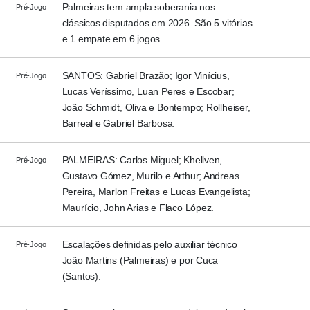
Palmeiras tem ampla soberania nos
Pré-Jogo
clássicos disputados em 2026. São 5 vitórias
e 1 empate em 6 jogos.
SANTOS: Gabriel Brazão; Igor Vinícius,
Pré-Jogo
Lucas Veríssimo, Luan Peres e Escobar;
João Schmidt, Oliva e Bontempo; Rollheiser,
Barreal e Gabriel Barbosa.
PALMEIRAS: Carlos Miguel; Khellven,
Pré-Jogo
Gustavo Gómez, Murilo e Arthur; Andreas
Pereira, Marlon Freitas e Lucas Evangelista;
Maurício, John Arias e Flaco López.
Escalações definidas pelo auxiliar técnico
Pré-Jogo
João Martins (Palmeiras) e por Cuca
(Santos).