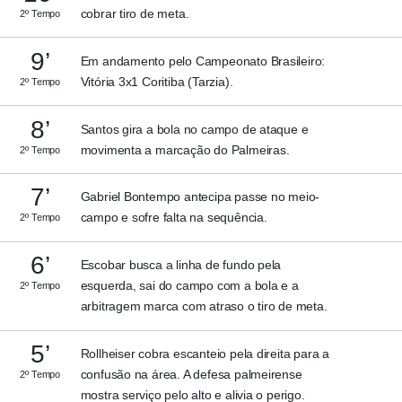
cobrar tiro de meta.
2º Tempo
9’
Em andamento pelo Campeonato Brasileiro:
Vitória 3x1 Coritiba (Tarzia).
2º Tempo
8’
Santos gira a bola no campo de ataque e
movimenta a marcação do Palmeiras.
2º Tempo
7’
Gabriel Bontempo antecipa passe no meio-
campo e sofre falta na sequência.
2º Tempo
6’
Escobar busca a linha de fundo pela
esquerda, sai do campo com a bola e a
2º Tempo
arbitragem marca com atraso o tiro de meta.
5’
Rollheiser cobra escanteio pela direita para a
confusão na área. A defesa palmeirense
2º Tempo
mostra serviço pelo alto e alivia o perigo.