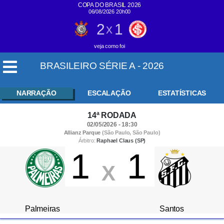
COPA DO BRASIL 2026
06/08/2026 20h00
2
1
x
veja como foi
BRASILEIRO SÉRIE A - 2026
NARRAÇÃO
ESCALAÇÃO
ESTATÍSTICAS
14ª RODADA
02/05/2026 - 18:30
Allianz Parque
(São Paulo, São Paulo)
Árbitro:
Raphael Claus (SP)
1
1
X
Palmeiras
Santos