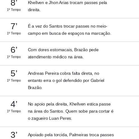
8’
Khellven e Jhon Arias trocam passes pela
direita.
1º Tempo
7’
É a vez do Santos trocar passes no meio-
campo em busca de espaços na marcação.
1º Tempo
6’
Com dores estomacais, Brazão pede
atendimento médico na área.
1º Tempo
5’
Andreas Pereira cobra falta direta, no
entanto erra o gol defendido por Gabriel
1º Tempo
Brazão.
4’
No apoio pela direita, Khellven estica passe
na área do Santos. Quem sobe para cortar é
1º Tempo
o zagueiro Luan Peres.
3’
Apoiado pela torcida, Palmeiras troca passes