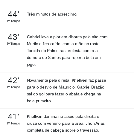
44’
Três minutos de acréscimo.
1º Tempo
43’
Gabriel leva a pior em disputa pelo alto com
Murilo e fica caído, com a mão no rosto.
1º Tempo
Torcida do Palmeiras protesta contra a
demora do Santos para repor a bola em
jogo.
42’
Novamente pela direita, Khellven faz passe
para o desvio de Maurício. Gabriel Brazão
1º Tempo
sai do gol para fazer o abafa e chega na
bola primeiro.
41’
Khellven domina no apoio pela direita e
cruza com veneno para a área. Jhon Arias
1º Tempo
completa de cabeça sobre o travessão.