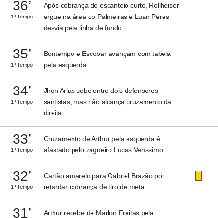
36’
Após cobrança de escanteio curto, Rollheiser
ergue na área do Palmeiras e Luan Peres
1º Tempo
desvia pela linha de fundo.
35’
Bontempo e Escobar avançam com tabela
pela esquerda.
1º Tempo
34’
Jhon Arias sobe entre dois defensores
santistas, mas não alcança cruzamento da
1º Tempo
direita.
33’
Cruzamento de Arthur pela esquerda é
afastado pelo zagueiro Lucas Veríssimo.
1º Tempo
32’
Cartão amarelo para Gabriel Brazão por
retardar cobrança de tiro de meta.
1º Tempo
31’
Arthur recebe de Marlon Freitas pela