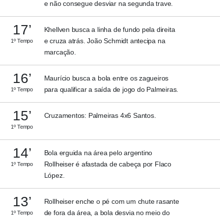
e não consegue desviar na segunda trave.
17’
Khellven busca a linha de fundo pela direita
e cruza atrás. João Schmidt antecipa na
1º Tempo
marcação.
16’
Maurício busca a bola entre os zagueiros
para qualificar a saída de jogo do Palmeiras.
1º Tempo
15’
Cruzamentos: Palmeiras 4x6 Santos.
1º Tempo
14’
Bola erguida na área pelo argentino
Rollheiser é afastada de cabeça por Flaco
1º Tempo
López.
13’
Rollheiser enche o pé com um chute rasante
de fora da área, a bola desvia no meio do
1º Tempo