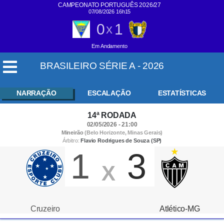
CAMPEONATO PORTUGUÊS 2026/27
07/08/2026 16h15
0
1
x
Em Andamento
BRASILEIRO SÉRIE A - 2026
NARRAÇÃO
ESCALAÇÃO
ESTATÍSTICAS
14ª RODADA
02/05/2026 - 21:00
Mineirão
(Belo Horizonte, Minas Gerais)
Árbitro:
Flavio Rodrigues de Souza (SP)
1
3
X
Cruzeiro
Atlético-MG