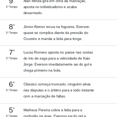
9’
Alan Minda gira em cima da marcação,
aposta no individualismo e acaba
1º Tempo
desarmado.
8’
Júnior Alonso recua na fogueira, Everson
quase se complica diante da pressão do
1º Tempo
Cruzeiro e manda a bola para longe.
7’
Lucas Romero aposta no passe nas costas
do trio de zaga para a velocidade de Kaio
1º Tempo
Jorge. Everson imediatamente sai do gol e
chega primeiro na bola.
6’
Clássico começa truncado, ninguém alivia
nas disputas e o árbitro para a todo instante
1º Tempo
com a marcação de faltas.
5’
Matheus Pereira cobra a falta para a
confusão na área, Everson sai do gol e
1º Tempo