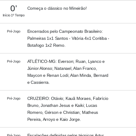
0’
Começa o clássico no Mineirão!
Início 1º Tempo
Encerrados pelo Campeonato Brasileiro:
Pré-Jogo
Palmeiras 1x1 Santos - Vitória 4x1 Coritiba -
Botafogo 1x2 Remo.
ATLÉTICO-MG: Everson; Ruan, Lyanco e
Pré-Jogo
Júnior Alonso; Natanael, Alan Franco,
Maycon e Renan Lodi; Alan Minda, Bernard
e Cassierra.
CRUZEIRO: Otávio; Kauã Moraes, Fabrício
Pré-Jogo
Bruno, Jonathan Jesus e Kaiki; Lucas
Romero, Gérson e Christian; Matheus
Pereira, Arroyo e Kaio Jorge.
Escalações definidas pelos técnicos Artur
Pré-Jogo