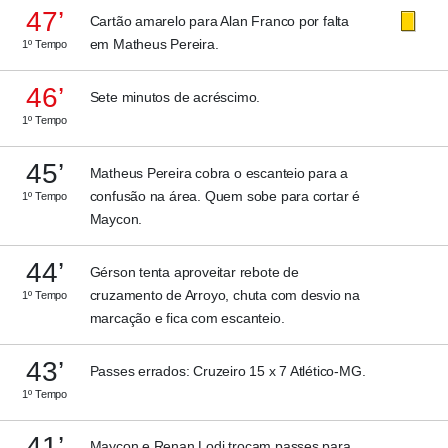
47’
Cartão amarelo para Alan Franco por falta
em Matheus Pereira.
1º Tempo
46’
Sete minutos de acréscimo.
1º Tempo
45’
Matheus Pereira cobra o escanteio para a
confusão na área. Quem sobe para cortar é
1º Tempo
Maycon.
44’
Gérson tenta aproveitar rebote de
cruzamento de Arroyo, chuta com desvio na
1º Tempo
marcação e fica com escanteio.
43’
Passes errados: Cruzeiro 15 x 7 Atlético-MG.
1º Tempo
41’
Maycon e Renan Lodi trocam passes para