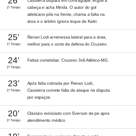
26’
Cassierra dispara em contragolpe, ergue a
cabeça e acha Minda. O autor do gol
1º Tempo
atleticano põe na frente, chama a falta na
área e o árbitro ignora toque de Kaiki.
25’
Renan Lodi arremessa lateral para a área,
melhor para o corte da defesa do Cruzeiro.
1º Tempo
24’
Faltas cometidas: Cruzeiro 3x6 Atlético-MG.
1º Tempo
23’
Após falta cobrada por Renan Lodi,
Cassierra comete falta de ataque na disputa
1º Tempo
por espaços.
20’
Clássico reiniciado com Everson de pé após
atendimento médico.
1º Tempo