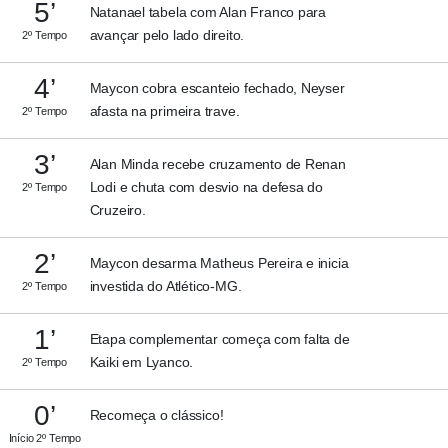
5’
Natanael tabela com Alan Franco para
avançar pelo lado direito.
2º Tempo
4’
Maycon cobra escanteio fechado, Neyser
afasta na primeira trave.
2º Tempo
3’
Alan Minda recebe cruzamento de Renan
Lodi e chuta com desvio na defesa do
2º Tempo
Cruzeiro.
2’
Maycon desarma Matheus Pereira e inicia
investida do Atlético-MG.
2º Tempo
1’
Etapa complementar começa com falta de
Kaiki em Lyanco.
2º Tempo
0’
Recomeça o clássico!
Início 2º Tempo