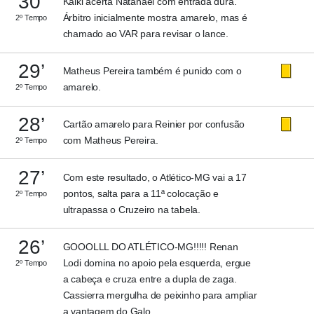
30’
Kaiki acerta Natanael com entrada dura.
Árbitro inicialmente mostra amarelo, mas é
2º Tempo
chamado ao VAR para revisar o lance.
29’
Matheus Pereira também é punido com o
amarelo.
2º Tempo
28’
Cartão amarelo para Reinier por confusão
com Matheus Pereira.
2º Tempo
27’
Com este resultado, o Atlético-MG vai a 17
pontos, salta para a 11ª colocação e
2º Tempo
ultrapassa o Cruzeiro na tabela.
26’
GOOOLLL DO ATLÉTICO-MG!!!!! Renan
Lodi domina no apoio pela esquerda, ergue
2º Tempo
a cabeça e cruza entre a dupla de zaga.
Cassierra mergulha de peixinho para ampliar
a vantagem do Galo.