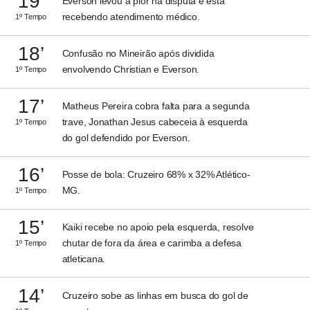
19’
Everson levou a pior na disputa e está
recebendo atendimento médico.
1º Tempo
18’
Confusão no Mineirão após dividida
envolvendo Christian e Everson.
1º Tempo
17’
Matheus Pereira cobra falta para a segunda
trave, Jonathan Jesus cabeceia à esquerda
1º Tempo
do gol defendido por Everson.
16’
Posse de bola: Cruzeiro 68% x 32% Atlético-
MG.
1º Tempo
15’
Kaiki recebe no apoio pela esquerda, resolve
chutar de fora da área e carimba a defesa
1º Tempo
atleticana.
14’
Cruzeiro sobe as linhas em busca do gol de