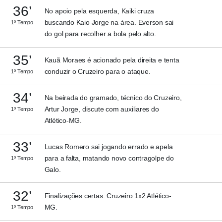
36’
No apoio pela esquerda, Kaiki cruza
buscando Kaio Jorge na área. Everson sai
1º Tempo
do gol para recolher a bola pelo alto.
35’
Kauã Moraes é acionado pela direita e tenta
conduzir o Cruzeiro para o ataque.
1º Tempo
34’
Na beirada do gramado, técnico do Cruzeiro,
Artur Jorge, discute com auxiliares do
1º Tempo
Atlético-MG.
33’
Lucas Romero sai jogando errado e apela
para a falta, matando novo contragolpe do
1º Tempo
Galo.
32’
Finalizações certas: Cruzeiro 1x2 Atlético-
MG.
1º Tempo