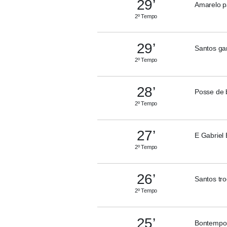
29’
Amarelo par
2º Tempo
29’
Santos ga
2º Tempo
28’
Posse de 
2º Tempo
27’
E Gabriel
2º Tempo
26’
Santos tro
2º Tempo
25’
Bontempo