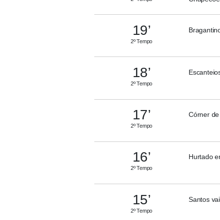
19’
Bragantin
2º Tempo
18’
Escanteio
2º Tempo
17’
Córner de
2º Tempo
16’
Hurtado e
2º Tempo
15’
Santos va
2º Tempo