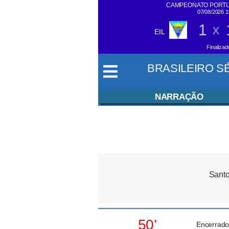
CAMPEONATO PORTU
07/08/2026 
1
x
EIL
SIGA EM
TEMPO REAL
Finalizad
BRASILEIRO SÉR
NARRAÇÃO
Sant
50’
Encerrado