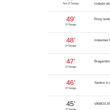
rodada do 
Fim 2º Tempo
49’
Rony tenta
2º Tempo
48’
Instantes 
2º Tempo
47’
Bragantino
2º Tempo
46’
Santos é 
2º Tempo
45’
VAMOS ATÉ
2º Tempo