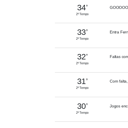
34’
GOOOOOL
2º Tempo
33’
Entra Fer
2º Tempo
32’
Faltas co
2º Tempo
31’
Com falta,
2º Tempo
30’
Jogos enc
2º Tempo