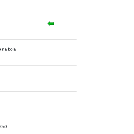
a na bola
 0x0