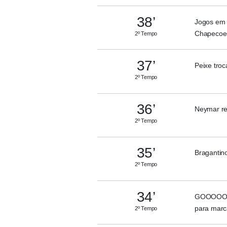
38’
Jogos em 
Chapecoe
2º Tempo
37’
Peixe tro
2º Tempo
36’
Neymar re
2º Tempo
35’
Bragantin
2º Tempo
34’
GOOOOOLLL
para marc
2º Tempo