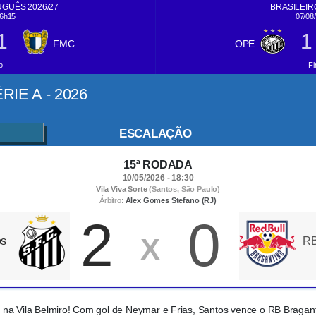
GUÊS 2026/27
BRASILEIRO
16h15
07/08
1
1
FMC
OPE
o
Fi
IE A - 2026
ESCALAÇÃO
15ª RODADA
10/05/2026 - 18:30
Vila Viva Sorte
(Santos, São Paulo)
Árbitro:
Alex Gomes Stefano (RJ)
2
0
X
os
RB
 na Vila Belmiro! Com gol de Neymar e Frias, Santos vence o RB Bragant