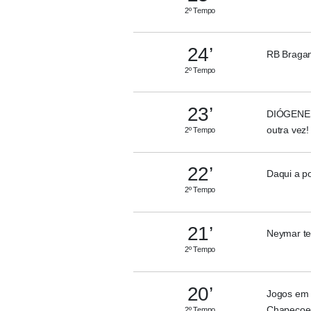
2º Tempo
24’
RB Bragant
2º Tempo
23’
DIÓGENES!
outra vez!
2º Tempo
22’
Daqui a po
2º Tempo
21’
Neymar ten
2º Tempo
20’
Jogos em 
Chapecoe
2º Tempo