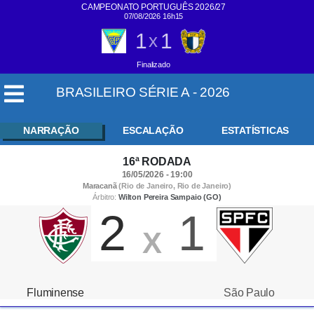
CAMPEONATO PORTUGUÊS 2026/27
07/08/2026 16h15
1
1
x
Finalizado
BRASILEIRO SÉRIE A - 2026
NARRAÇÃO
ESCALAÇÃO
ESTATÍSTICAS
16ª RODADA
16/05/2026 - 19:00
Maracanã
(Rio de Janeiro, Rio de Janeiro)
Árbitro:
Wilton Pereira Sampaio (GO)
2
1
X
Fluminense
São Paulo