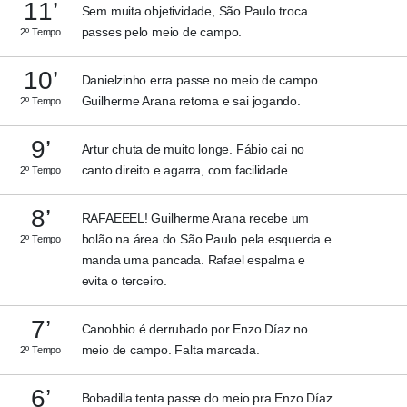
11’
Sem muita objetividade, São Paulo troca
passes pelo meio de campo.
2º Tempo
10’
Danielzinho erra passe no meio de campo.
Guilherme Arana retoma e sai jogando.
2º Tempo
9’
Artur chuta de muito longe. Fábio cai no
canto direito e agarra, com facilidade.
2º Tempo
8’
RAFAEEEL! Guilherme Arana recebe um
bolão na área do São Paulo pela esquerda e
2º Tempo
manda uma pancada. Rafael espalma e
evita o terceiro.
7’
Canobbio é derrubado por Enzo Díaz no
meio de campo. Falta marcada.
2º Tempo
6’
Bobadilla tenta passe do meio pra Enzo Díaz