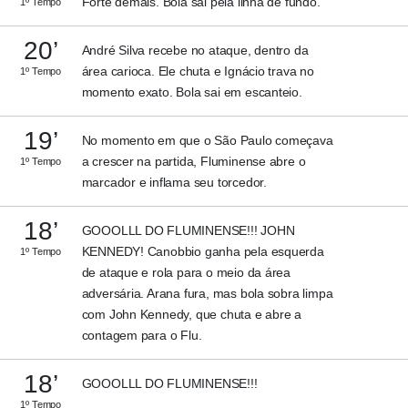
Forte demais. Bola sai pela linha de fundo.
1º Tempo
20’
André Silva recebe no ataque, dentro da
área carioca. Ele chuta e Ignácio trava no
1º Tempo
momento exato. Bola sai em escanteio.
19’
No momento em que o São Paulo começava
a crescer na partida, Fluminense abre o
1º Tempo
marcador e inflama seu torcedor.
18’
GOOOLLL DO FLUMINENSE!!! JOHN
KENNEDY! Canobbio ganha pela esquerda
1º Tempo
de ataque e rola para o meio da área
adversária. Arana fura, mas bola sobra limpa
com John Kennedy, que chuta e abre a
contagem para o Flu.
18’
GOOOLLL DO FLUMINENSE!!!
1º Tempo