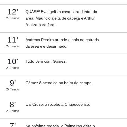
12’
QUASE! Evangelista cava para dentro da
área, Mauricio ajeita de cabeça e Arthur
2º Tempo
finaliza para fora!
11’
Andreas Pereira prende a bola na entrada
da área e é desarmado.
2º Tempo
10’
Tudo bem com Gómez.
2º Tempo
9’
Gómez é atendido na beira do campo.
2º Tempo
8’
E o Cruzeiro recebe a Chapecoense.
2º Tempo
7’
Na próxima rodada, o Palmeiras visita o