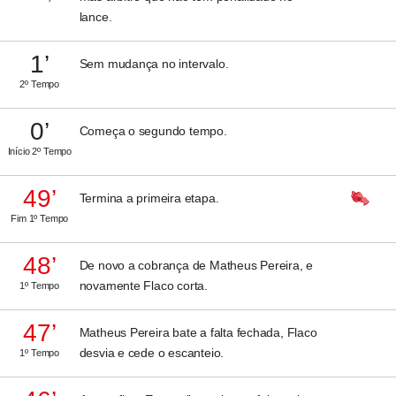
lance.
1’
Sem mudança no intervalo.
2º Tempo
0’
Começa o segundo tempo.
Início 2º Tempo
49’
Termina a primeira etapa.
Fim 1º Tempo
48’
De novo a cobrança de Matheus Pereira, e
novamente Flaco corta.
1º Tempo
47’
Matheus Pereira bate a falta fechada, Flaco
desvia e cede o escanteio.
1º Tempo