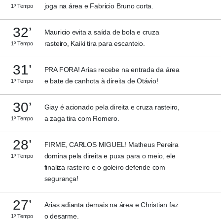
joga na área e Fabricio Bruno corta.
1º Tempo
32’
Mauricio evita a saída de bola e cruza
rasteiro, Kaiki tira para escanteio.
1º Tempo
31’
PRA FORA! Arias recebe na entrada da área
e bate de canhota à direita de Otávio!
1º Tempo
30’
Giay é acionado pela direita e cruza rasteiro,
a zaga tira com Romero.
1º Tempo
28’
FIRME, CARLOS MIGUEL! Matheus Pereira
domina pela direita e puxa para o meio, ele
1º Tempo
finaliza rasteiro e o goleiro defende com
segurança!
27’
Arias adianta demais na área e Christian faz
o desarme.
1º Tempo