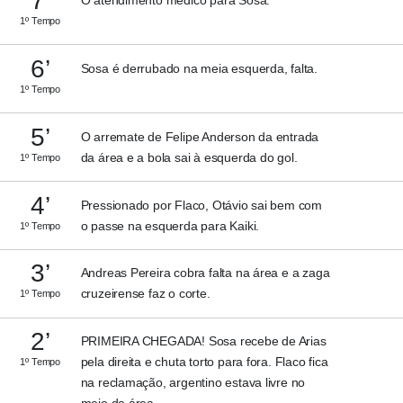
7’
1º Tempo
6’
Sosa é derrubado na meia esquerda, falta.
1º Tempo
5’
O arremate de Felipe Anderson da entrada
da área e a bola sai à esquerda do gol.
1º Tempo
4’
Pressionado por Flaco, Otávio sai bem com
o passe na esquerda para Kaiki.
1º Tempo
3’
Andreas Pereira cobra falta na área e a zaga
cruzeirense faz o corte.
1º Tempo
2’
PRIMEIRA CHEGADA! Sosa recebe de Arias
pela direita e chuta torto para fora. Flaco fica
1º Tempo
na reclamação, argentino estava livre no