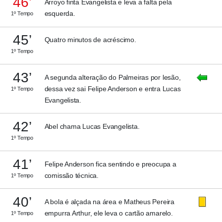
46’
Arroyo finta Evangelista e leva a falta pela
esquerda.
1º Tempo
45’
Quatro minutos de acréscimo.
1º Tempo
43’
A segunda alteração do Palmeiras por lesão,
dessa vez sai Felipe Anderson e entra Lucas
1º Tempo
Evangelista.
42’
Abel chama Lucas Evangelista.
1º Tempo
41’
Felipe Anderson fica sentindo e preocupa a
comissão técnica.
1º Tempo
40’
A bola é alçada na área e Matheus Pereira
empurra Arthur, ele leva o cartão amarelo.
1º Tempo