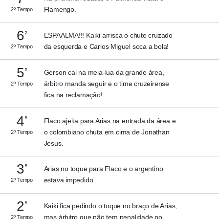
Flamengo.
2º Tempo
6’
ESPAALMA!!! Kaiki arrisca o chute cruzado
da esquerda e Carlos Miguel soca a bola!
2º Tempo
5’
Gerson cai na meia-lua da grande área,
árbitro manda seguir e o time cruzeirense
2º Tempo
fica na reclamação!
4’
Flaco ajeita para Arias na entrada da área e
o colombiano chuta em cima de Jonathan
2º Tempo
Jesus.
3’
Arias no toque para Flaco e o argentino
estava impedido.
2º Tempo
2’
Kaiki fica pedindo o toque no braço de Arias,
mas árbitro que não tem penalidade no
2º Tempo