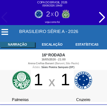
COPA DO BRASIL 2026
05/08/2026 19h00
2
0
x
veja como foi
BRASILEIRO SÉRIE A - 2026
NARRAÇÃO
ESCALAÇÃO
ESTATÍSTICAS
16ª RODADA
16/05/2026 - 21:00
Arena Crefisa Barueri
(Barueri, São Paulo)
Árbitro:
Sávio Pereira Sampaio (DF)
1
1
X
Palmeiras
Cruzeiro