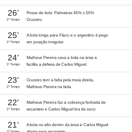
26’
Posse de bola: Palmeiras 45% x 55%
Cruzeiro.
1º Tempo
25’
A bola longa para Flaco e o argentino é pego
em posição irregular.
1º Tempo
24’
Matheus Pereira cava a bola na área e
facilita a defesa de Carlos Miguel.
1º Tempo
23’
Cruzeiro tem a falta pela meia direita,
Matheus Pereira na bola.
1º Tempo
22’
Matheus Pereira faz a cobrança fechada de
escanteio e Carlos Miguel tira de soco.
1º Tempo
21’
A bola no alto dentro da área e Carlos Miguel
afasta para escanteio.
1º Tempo