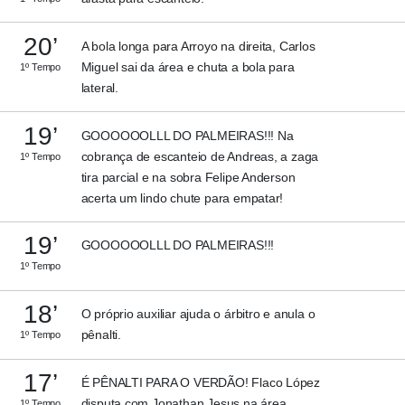
20’
A bola longa para Arroyo na direita, Carlos
Miguel sai da área e chuta a bola para
1º Tempo
lateral.
19’
GOOOOOOLLL DO PALMEIRAS!!! Na
cobrança de escanteio de Andreas, a zaga
1º Tempo
tira parcial e na sobra Felipe Anderson
acerta um lindo chute para empatar!
19’
GOOOOOOLLL DO PALMEIRAS!!!
1º Tempo
18’
O próprio auxiliar ajuda o árbitro e anula o
pênalti.
1º Tempo
17’
É PÊNALTI PARA O VERDÃO! Flaco López
disputa com Jonathan Jesus na área,
1º Tempo