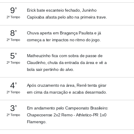
9’
Erick bate escanteio fechado, Juninho
Capixaba afasta pelo alto na primeira trave.
2º Tempo
8’
Chuva aperta em Bragança Paulista e já
começa a ter impactos no ritmo do jogo.
2º Tempo
5’
Matheuzinho fica com sobra de passe de
Claudinho, chuta da entrada da área e vê a
2º Tempo
bola sair pertinho do alvo.
4’
Após cruzamento na área, Renê tenta girar
em cima da marcação e acaba desarmado.
2º Tempo
3’
Em andamento pelo Campeonato Brasileiro:
Chapecoense 2x2 Remo - Athletico-PR 1x0
2º Tempo
Flamengo.