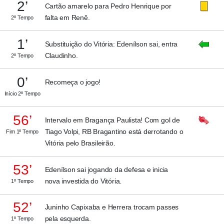
2’
Cartão amarelo para Pedro Henrique por
falta em Renê.
2º Tempo
1’
Substituição do Vitória: Edenílson sai, entra
Claudinho.
2º Tempo
0’
Recomeça o jogo!
Início 2º Tempo
56’
Intervalo em Bragança Paulista! Com gol de
Tiago Volpi, RB Bragantino está derrotando o
Fim 1º Tempo
Vitória pelo Brasileirão.
53’
Edenílson sai jogando da defesa e inicia
nova investida do Vitória.
1º Tempo
52’
Juninho Capixaba e Herrera trocam passes
pela esquerda.
1º Tempo