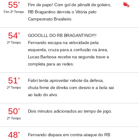
55’
Fim de papo! Com gol de pênalti de goleiro,
RB Bragantino derrota o Vitória pelo
Fim 2º Tempo
Campeonato Brasileiro.
54’
GOOOLLL DO RB BRAGANTINO!!!!
Fernando escapa na velocidade pela
2º Tempo
esquerda, cruza para a confusão na área,
Lucas Barbosa recebe na segunda trave e
completa para as redes.
51’
Fabri tenta aproveitar rebote da defesa,
chuta firme de direita com desvio e a bola sai
2º Tempo
ao lado do alvo.
50’
Dois minutos adicionados ao tempo de jogo.
2º Tempo
48’
Fernando dispara em contra-ataque do RB