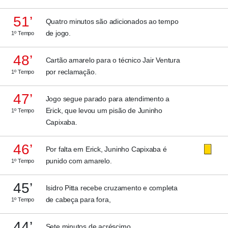
51’
Quatro minutos são adicionados ao tempo
de jogo.
1º Tempo
48’
Cartão amarelo para o técnico Jair Ventura
por reclamação.
1º Tempo
47’
Jogo segue parado para atendimento a
Erick, que levou um pisão de Juninho
1º Tempo
Capixaba.
46’
Por falta em Erick, Juninho Capixaba é
punido com amarelo.
1º Tempo
45’
Isidro Pitta recebe cruzamento e completa
de cabeça para fora,
1º Tempo
44’
Sete minutos de acréscimo.