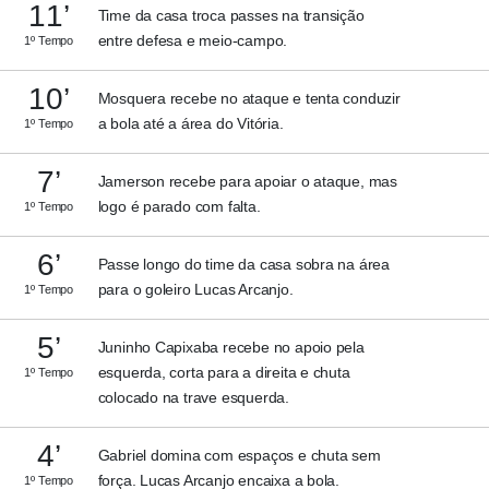
11’
Time da casa troca passes na transição
entre defesa e meio-campo.
1º Tempo
10’
Mosquera recebe no ataque e tenta conduzir
a bola até a área do Vitória.
1º Tempo
7’
Jamerson recebe para apoiar o ataque, mas
logo é parado com falta.
1º Tempo
6’
Passe longo do time da casa sobra na área
para o goleiro Lucas Arcanjo.
1º Tempo
5’
Juninho Capixaba recebe no apoio pela
esquerda, corta para a direita e chuta
1º Tempo
colocado na trave esquerda.
4’
Gabriel domina com espaços e chuta sem
força. Lucas Arcanjo encaixa a bola.
1º Tempo