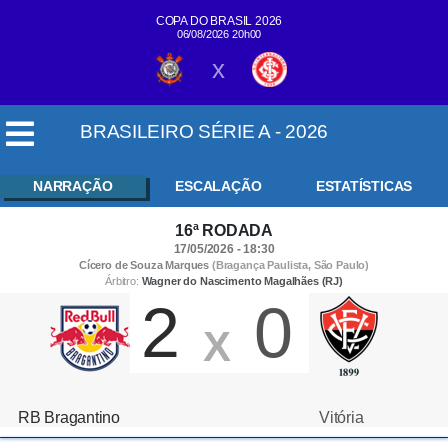
COPA DO BRASIL 2026
06/08/2026 20h00
x
BRASILEIRO SÉRIE A - 2026
NARRAÇÃO
ESCALAÇÃO
ESTATÍSTICAS
16ª RODADA
17/05/2026 - 18:30
Cícero de Souza Marques
(Bragança Paulista, São Paulo)
Árbitro:
Wagner do Nascimento Magalhães (RJ)
2
0
X
RB Bragantino
Vitória