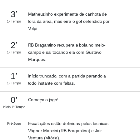
3’
Matheuzinho experimenta de canhota de
fora da área, mas erra o gol defendido por
1º Tempo
Volpi.
2’
RB Bragantino recupera a bola no meio-
campo e sai tocando ela com Gustavo
1º Tempo
Marques.
1’
Início truncado, com a partida parando a
todo instante com faltas.
1º Tempo
0’
Começa o jogo!
Início 1º Tempo
Escalações estão definidas pelos técnicos
Pré-Jogo
Vágner Mancini (RB Bragantino) e Jair
Ventura (Vitória).