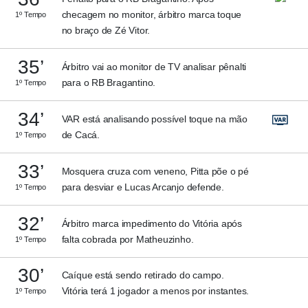
checagem no monitor, árbitro marca toque
1º Tempo
no braço de Zé Vitor.
35’
Árbitro vai ao monitor de TV analisar pênalti
para o RB Bragantino.
1º Tempo
34’
VAR está analisando possível toque na mão
de Cacá.
1º Tempo
33’
Mosquera cruza com veneno, Pitta põe o pé
para desviar e Lucas Arcanjo defende.
1º Tempo
32’
Árbitro marca impedimento do Vitória após
falta cobrada por Matheuzinho.
1º Tempo
30’
Caíque está sendo retirado do campo.
Vitória terá 1 jogador a menos por instantes.
1º Tempo