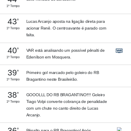
1º Tempo
43’
Lucas Arcanjo aposta na ligação direta para
acionar Renê. O centroavante é parado com
1º Tempo
falta.
40’
VAR está analisando um possível pênalti de
Edenílson em Mosquera.
1º Tempo
39’
Primeiro gol marcado pelo goleiro do RB
Bragantino neste Brasileirão.
1º Tempo
38’
GOOOLLL DO RB BRAGANTINO!!!! Goleiro
Tiago Volpi converte cobrança de penalidade
1º Tempo
com um chute no canto direito de Lucas
Arcanjo.
36’
Pênalto para o RB Bragantino! Após