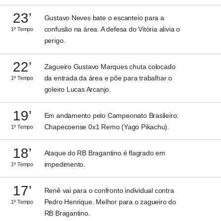
23’
Gustavo Neves bate o escanteio para a
confusão na área. A defesa do Vitória alivia o
1º Tempo
perigo.
22’
Zagueiro Gustavo Marques chuta colocado
da entrada da área e põe para trabalhar o
1º Tempo
goleiro Lucas Arcanjo.
19’
Em andamento pelo Campeonato Brasileiro:
Chapecoense 0x1 Remo (Yago Pikachu).
1º Tempo
18’
Ataque do RB Bragantino é flagrado em
impedimento.
1º Tempo
17’
Renê vai para o confronto individual contra
Pedro Henrique. Melhor para o zagueiro do
1º Tempo
RB Bragantino.