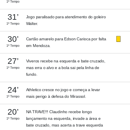
1º Tempo
31’
Jogo paralisado para atendimento do goleiro
Walter.
1º Tempo
30’
Cartão amarelo para Edson Carioca por falta
em Mendoza.
1º Tempo
27’
Viveros recebe na esquerda e bate cruzado,
mas erra o alvo e a bola sai pela linha de
1º Tempo
fundo.
24’
Athletico cresce no jogo e começa a levar
mais perigo à defesa do Mirassol.
1º Tempo
20’
NA TRAVE!!! Claudinho recebe longo
lançamento na esquerda, invade a área e
1º Tempo
bate cruzado, mas acerta a trave esquerda