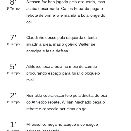
8’
Alesson faz boa jogada pela esquerda, mas
acaba desarmado. Carlos Eduardo pega o
1º Tempo
rebote de primeira e manda a bola longe do
gol.
7’
Claudinho desce pela esquerda e tenta
invadir a área, mas o goleiro Walter se
1º Tempo
antecipa e faz a defesa.
5’
Athletico toca a bola no meio de campo
procurando espaço para furar o bloqueio
1º Tempo
rival.
2’
Reinaldo cobra escanteio pela direita, defesa
do Athletico rebate, Willian Machado pega o
1º Tempo
rebote e cabeceia por cima do gol.
1’
Mirassol começa no ataque e consegue
primeiro escanteio.
1º Tempo