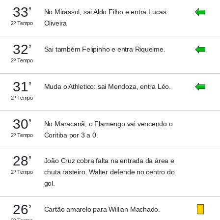
33’
No Mirassol, sai Aldo Filho e entra Lucas
Oliveira
2º Tempo
32’
Sai também Felipinho e entra Riquelme.
2º Tempo
31’
Muda o Athletico: sai Mendoza, entra Léo.
2º Tempo
30’
No Maracanã, o Flamengo vai vencendo o
Coritiba por 3 a 0.
2º Tempo
28’
João Cruz cobra falta na entrada da área e
chuta rasteiro. Walter defende no centro do
2º Tempo
gol.
26’
Cartão amarelo para Willian Machado.