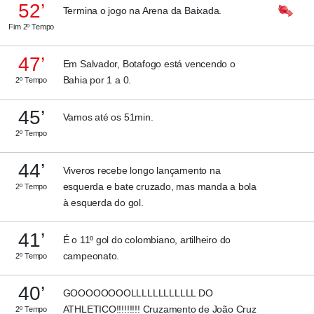
52’
Termina o jogo na Arena da Baixada.
Fim 2º Tempo
47’
Em Salvador, Botafogo está vencendo o
Bahia por 1 a 0.
2º Tempo
45’
Vamos até os 51min.
2º Tempo
44’
Viveros recebe longo lançamento na
esquerda e bate cruzado, mas manda a bola
2º Tempo
à esquerda do gol.
41’
É o 11º gol do colombiano, artilheiro do
campeonato.
2º Tempo
40’
GOOOOOOOOLLLLLLLLLLLL DO
ATHLETICO!!!!!!!!! Cruzamento de João Cruz
2º Tempo