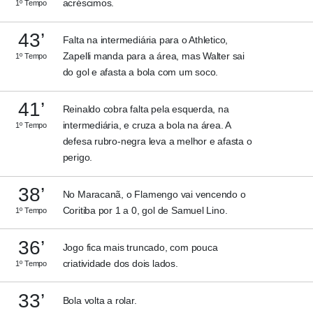
acréscimos.
1º Tempo
43’
Falta na intermediária para o Athletico,
Zapelli manda para a área, mas Walter sai
1º Tempo
do gol e afasta a bola com um soco.
41’
Reinaldo cobra falta pela esquerda, na
intermediária, e cruza a bola na área. A
1º Tempo
defesa rubro-negra leva a melhor e afasta o
perigo.
38’
No Maracanã, o Flamengo vai vencendo o
Coritiba por 1 a 0, gol de Samuel Lino.
1º Tempo
36’
Jogo fica mais truncado, com pouca
criatividade dos dois lados.
1º Tempo
33’
Bola volta a rolar.