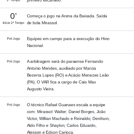
0’
Começa o jogo na Arena da Baixada. Saída
de bola Mirassol.
Início 1º Tempo
Equipes em campo para a execução do Hino
Pré-Jogo
Nacional.
A arbitragem será do paraense Fernando
Pré-Jogo
Antonio Mendes, auxiliado por Marcia
Bezerra Lopes (RO) e Acácio Menezes Leão
(PA). O VAR fica a cargo de Caio Max
Augusto Vieira.
O técnico Rafael Guanaes escala a equipe
Pré-Jogo
com: Mirassol: Walter; Daniel Borges, João
Victor, Willian Machado e Reinaldo; Denílson,
Aldo Filho e Shaylon; Carlos Eduardo,
Alesson e Edson Carioca.