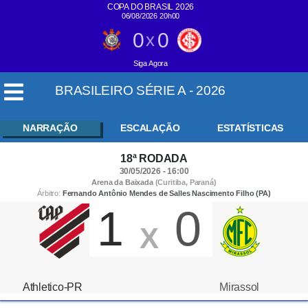
COPA DO BRASIL 2026
06/08/2026 20h00
0
0
x
Siga Agora
BRASILEIRO SÉRIE A - 2026
NARRAÇÃO
ESCALAÇÃO
ESTATÍSTICAS
18ª RODADA
30/05/2026 - 16:00
Arena da Baixada
(Curitiba, Paraná)
Árbitro:
Fernando Antônio Mendes de Salles Nascimento Filho (PA)
1
0
X
Athletico-PR
Mirassol