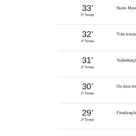
33’
Nuno Morei
2º Tempo
32’
Três troc
2º Tempo
31’
Substituiç
2º Tempo
30’
Os dois ti
2º Tempo
29’
Finalizaç
2º Tempo