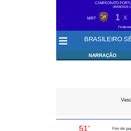
CAMPEONATO PORTU
08/08/2026 
1
x
MRT
SIGA EM
TEMPO REAL
Finalizad
BRASILEIRO SÉR
NARRAÇÃO
Vas
51’
Fim de pa