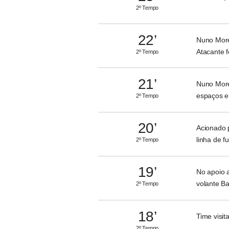
2º Tempo
22’
Nuno More
Atacante 
2º Tempo
21’
Nuno Morei
espaços en
2º Tempo
20’
Acionado 
linha de f
2º Tempo
19’
No apoio 
volante Ba
2º Tempo
18’
Time visit
2º Tempo