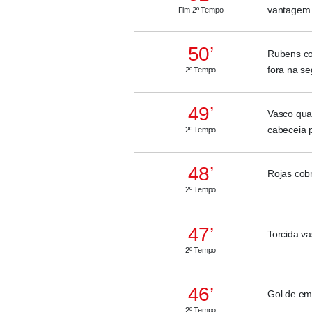
vantagem 
Fim 2º Tempo
50’
Rubens co
fora na se
2º Tempo
49’
Vasco qua
cabeceia p
2º Tempo
48’
Rojas cob
2º Tempo
47’
Torcida va
2º Tempo
46’
Gol de em
2º Tempo