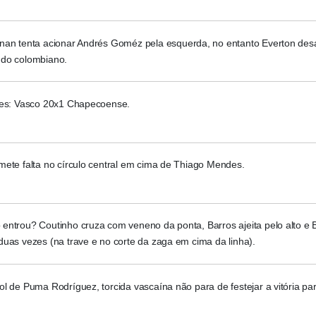
nan tenta acionar Andrés Goméz pela esquerda, no entanto Everton de
do colombiano.
ões: Vasco 20x1 Chapecoense.
mete falta no círculo central em cima de Thiago Mendes.
ntrou? Coutinho cruza com veneno da ponta, Barros ajeita pelo alto e B
uas vezes (na trave e no corte da zaga em cima da linha).
l de Puma Rodríguez, torcida vascaína não para de festejar a vitória par