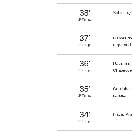
38’
Substituiç
2º Tempo
37’
Garcez dom
o gramado
2º Tempo
36’
David roub
Chapecoe
2º Tempo
35’
Coutinho 
cabeça.
2º Tempo
34’
Lucas Pito
2º Tempo