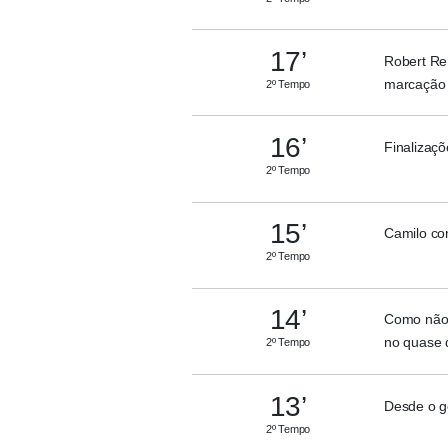
17’
Robert Re
marcação 
2º Tempo
16’
Finalizaç
2º Tempo
15’
Camilo co
2º Tempo
14’
Como não e
no quase d
2º Tempo
13’
Desde o go
2º Tempo