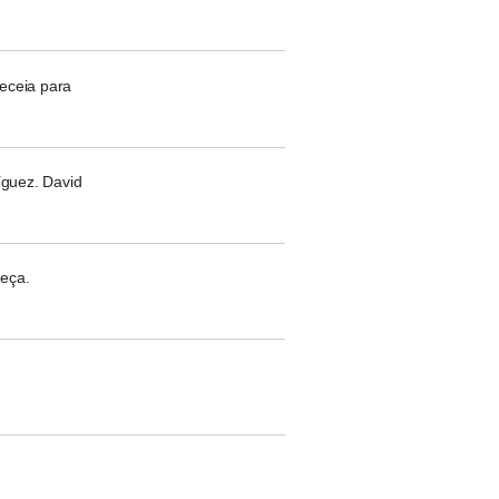
beceia para
íguez. David
beça.