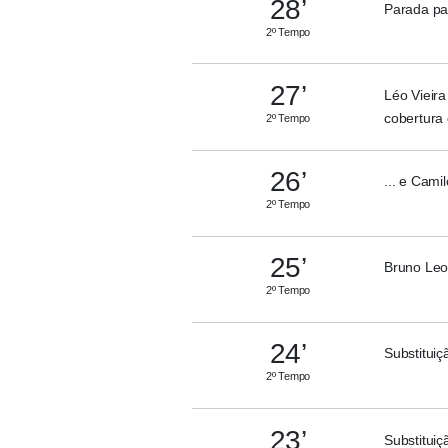
28’
Parada pa
2º Tempo
27’
Léo Vieira
cobertura 
2º Tempo
26’
... e Cami
2º Tempo
25’
Bruno Leon
2º Tempo
24’
Substituiç
2º Tempo
23’
Substituiç