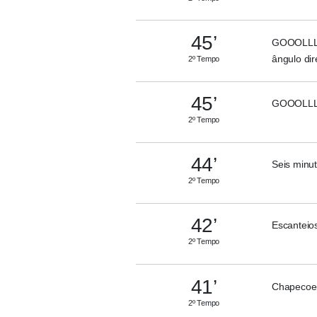
45’
GOOOLLLL 
ângulo dir
2º Tempo
45’
GOOOLLLL
2º Tempo
44’
Seis minu
2º Tempo
42’
Escanteio
2º Tempo
41’
Chapecoens
2º Tempo