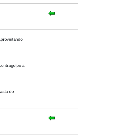
aproveitando
contragolpe à
fasta de