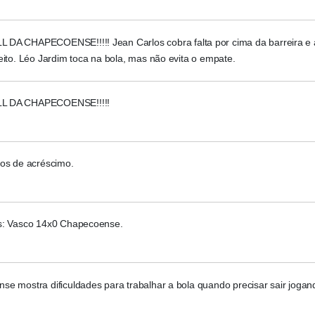
DA CHAPECOENSE!!!!! Jean Carlos cobra falta por cima da barreira e 
eito. Léo Jardim toca na bola, mas não evita o empate.
 DA CHAPECOENSE!!!!!
tos de acréscimo.
s: Vasco 14x0 Chapecoense.
e mostra dificuldades para trabalhar a bola quando precisar sair jogan