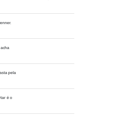
renner.
o acha
asta pela
tar é o