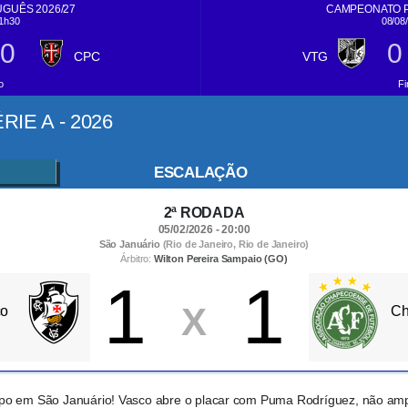
GUÊS 2026/27
CAMPEONATO P
11h30
08/08
0
0
CPC
VTG
o
Fi
IE A - 2026
ESCALAÇÃO
2ª RODADA
05/02/2026 - 20:00
São Januário
(Rio de Janeiro, Rio de Janeiro)
Árbitro:
Wilton Pereira Sampaio (GO)
1
1
X
co
Ch
po em São Januário! Vasco abre o placar com Puma Rodríguez, não amp