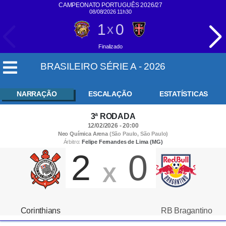
CAMPEONATO PORTUGUÊS 2026/27
08/08/2026 11h30
1
0
x
Finalizado
BRASILEIRO SÉRIE A - 2026
NARRAÇÃO
ESCALAÇÃO
ESTATÍSTICAS
3ª RODADA
12/02/2026 - 20:00
Neo Química Arena
(São Paulo, São Paulo)
Árbitro:
Felipe Fernandes de Lima (MG)
2
0
X
Corinthians
RB Bragantino