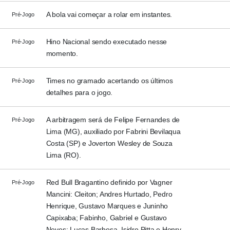
A bola vai começar a rolar em instantes.
Pré-Jogo
Hino Nacional sendo executado nesse
Pré-Jogo
momento.
Times no gramado acertando os últimos
Pré-Jogo
detalhes para o jogo.
A arbitragem será de Felipe Fernandes de
Pré-Jogo
Lima (MG), auxiliado por Fabrini Bevilaqua
Costa (SP) e Joverton Wesley de Souza
Lima (RO).
Red Bull Bragantino definido por Vagner
Pré-Jogo
Mancini: Cleiton; Andres Hurtado, Pedro
Henrique, Gustavo Marques e Juninho
Capixaba; Fabinho, Gabriel e Gustavo
Neves; Lucas Barbosa, Isidro Pitta e Henry