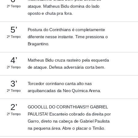
ataque. Matheus Bidu domina do lado
2º Tempo
oposto e chuta pra fora.
5’
Postura do Corinthians é completamente
diferente nesse instante. Time pressiona o
2º Tempo
Bragantino.
4’
Matheus Bidu cruza rasteiro pela esquerda
de ataque. Defesa adversária corta bem.
2º Tempo
3’
Torcedor corintiano canta alto nas
arquibancadas da Neo Química Arena.
2º Tempo
2’
GOOOLLL DO CORINTHIANS!!! GABRIEL
PAULISTA! Escanteio cobrado da direita por
2º Tempo
Garro, direto na cabeça de Gabriel Paulista
na pequena área. Abre o placar o Timão.