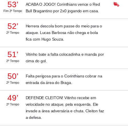
53’
ACABA O JOGO! Corinthians vence o Red
Bull Bragantino por 2x0 jogando em casa.
Fim 2º Tempo
52’
Herrera descola bom passe do meio para o
ataque. Lucas Barbosa não chega e bola
2º Tempo
fica com Hugo Souza.
51’
Vitinho bate a falta colocadinha e manda por
cima do gol.
2º Tempo
50’
Falta perigosa para o Corinthians cobrar na
entrada da área do Braga.
2º Tempo
49’
DEFENDE CLEITON! Vitinho recebe em
velocidade no ataque, pela esquerda. Ele
2º Tempo
invade a área adversária e chuta. Cleiton faz
a defesa.