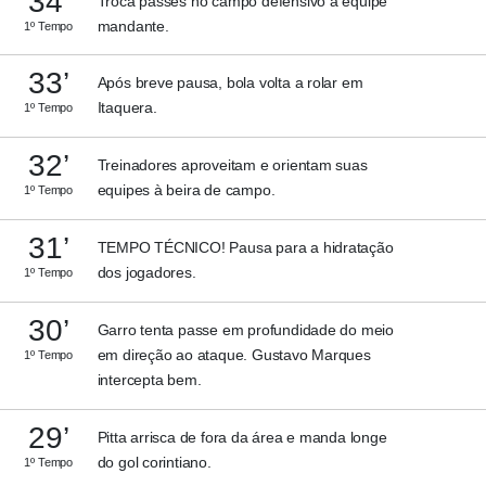
34’
Troca passes no campo defensivo a equipe
mandante.
1º Tempo
33’
Após breve pausa, bola volta a rolar em
Itaquera.
1º Tempo
32’
Treinadores aproveitam e orientam suas
equipes à beira de campo.
1º Tempo
31’
TEMPO TÉCNICO! Pausa para a hidratação
dos jogadores.
1º Tempo
30’
Garro tenta passe em profundidade do meio
em direção ao ataque. Gustavo Marques
1º Tempo
intercepta bem.
29’
Pitta arrisca de fora da área e manda longe
do gol corintiano.
1º Tempo