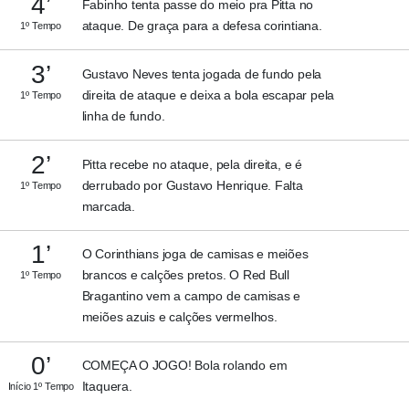
4’
Fabinho tenta passe do meio pra Pitta no
ataque. De graça para a defesa corintiana.
1º Tempo
3’
Gustavo Neves tenta jogada de fundo pela
direita de ataque e deixa a bola escapar pela
1º Tempo
linha de fundo.
2’
Pitta recebe no ataque, pela direita, e é
derrubado por Gustavo Henrique. Falta
1º Tempo
marcada.
1’
O Corinthians joga de camisas e meiões
brancos e calções pretos. O Red Bull
1º Tempo
Bragantino vem a campo de camisas e
meiões azuis e calções vermelhos.
0’
COMEÇA O JOGO! Bola rolando em
Itaquera.
Início 1º Tempo