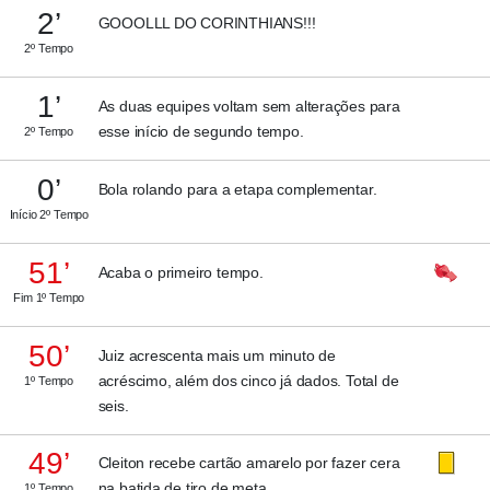
2’
GOOOLLL DO CORINTHIANS!!!
2º Tempo
1’
As duas equipes voltam sem alterações para
esse início de segundo tempo.
2º Tempo
0’
Bola rolando para a etapa complementar.
Início 2º Tempo
51’
Acaba o primeiro tempo.
Fim 1º Tempo
50’
Juiz acrescenta mais um minuto de
acréscimo, além dos cinco já dados. Total de
1º Tempo
seis.
49’
Cleiton recebe cartão amarelo por fazer cera
na batida de tiro de meta.
1º Tempo