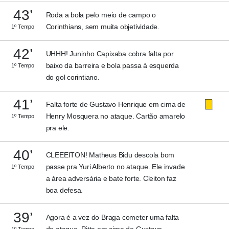
43’
Roda a bola pelo meio de campo o
Corinthians, sem muita objetividade.
1º Tempo
42’
UHHH! Juninho Capixaba cobra falta por
baixo da barreira e bola passa à esquerda
1º Tempo
do gol corintiano.
41’
Falta forte de Gustavo Henrique em cima de
Henry Mosquera no ataque. Cartão amarelo
1º Tempo
pra ele.
40’
CLEEEITON! Matheus Bidu descola bom
passe pra Yuri Alberto no ataque. Ele invade
1º Tempo
a área adversária e bate forte. Cleiton faz
boa defesa.
39’
Agora é a vez do Braga cometer uma falta
de ataque. Pitta em cima de Gustavo
1º Tempo