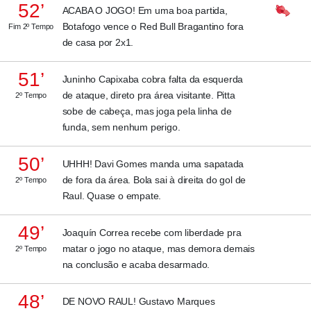
52’
ACABA O JOGO! Em uma boa partida,
Botafogo vence o Red Bull Bragantino fora
Fim 2º Tempo
de casa por 2x1.
51’
Juninho Capixaba cobra falta da esquerda
de ataque, direto pra área visitante. Pitta
2º Tempo
sobe de cabeça, mas joga pela linha de
funda, sem nenhum perigo.
50’
UHHH! Davi Gomes manda uma sapatada
de fora da área. Bola sai à direita do gol de
2º Tempo
Raul. Quase o empate.
49’
Joaquín Correa recebe com liberdade pra
matar o jogo no ataque, mas demora demais
2º Tempo
na conclusão e acaba desarmado.
48’
DE NOVO RAUL! Gustavo Marques