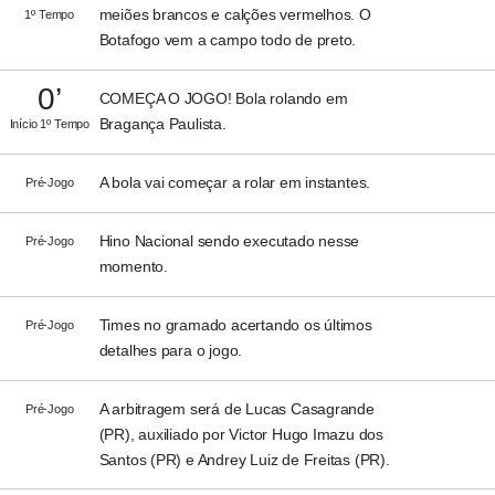
meiões brancos e calções vermelhos. O
1º Tempo
Botafogo vem a campo todo de preto.
0’
COMEÇA O JOGO! Bola rolando em
Bragança Paulista.
Início 1º Tempo
A bola vai começar a rolar em instantes.
Pré-Jogo
Hino Nacional sendo executado nesse
Pré-Jogo
momento.
Times no gramado acertando os últimos
Pré-Jogo
detalhes para o jogo.
A arbitragem será de Lucas Casagrande
Pré-Jogo
(PR), auxiliado por Victor Hugo Imazu dos
Santos (PR) e Andrey Luiz de Freitas (PR).