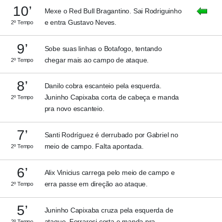
10’
Mexe o Red Bull Bragantino. Sai Rodriguinho
e entra Gustavo Neves.
2º Tempo
9’
Sobe suas linhas o Botafogo, tentando
chegar mais ao campo de ataque.
2º Tempo
8’
Danilo cobra escanteio pela esquerda.
Juninho Capixaba corta de cabeça e manda
2º Tempo
pra novo escanteio.
7’
Santi Rodríguez é derrubado por Gabriel no
meio de campo. Falta apontada.
2º Tempo
6’
Alix Vinicius carrega pelo meio de campo e
erra passe em direção ao ataque.
2º Tempo
5’
Juninho Capixaba cruza pela esquerda de
ataque. Ferraresi corta e manda pra
2º Tempo