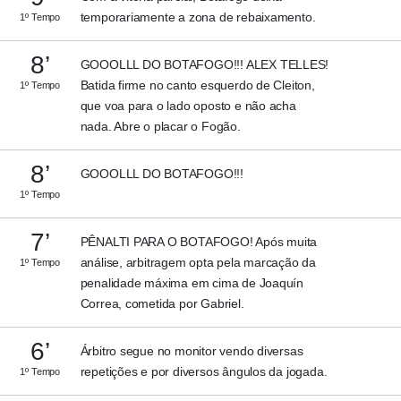
temporariamente a zona de rebaixamento.
1º Tempo
8’
GOOOLLL DO BOTAFOGO!!! ALEX TELLES!
Batida firme no canto esquerdo de Cleiton,
1º Tempo
que voa para o lado oposto e não acha
nada. Abre o placar o Fogão.
8’
GOOOLLL DO BOTAFOGO!!!
1º Tempo
7’
PÊNALTI PARA O BOTAFOGO! Após muita
análise, arbitragem opta pela marcação da
1º Tempo
penalidade máxima em cima de Joaquín
Correa, cometida por Gabriel.
6’
Árbitro segue no monitor vendo diversas
repetições e por diversos ângulos da jogada.
1º Tempo