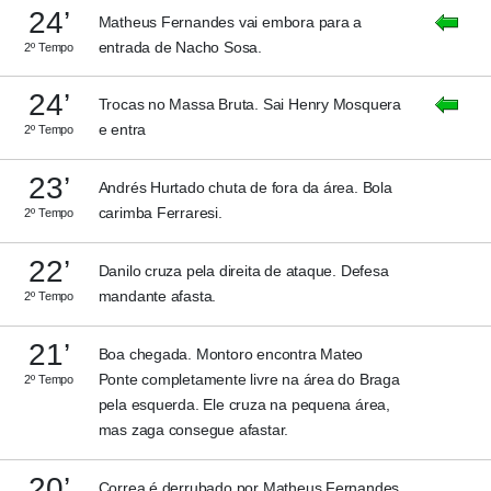
24’
Matheus Fernandes vai embora para a
entrada de Nacho Sosa.
2º Tempo
24’
Trocas no Massa Bruta. Sai Henry Mosquera
e entra
2º Tempo
23’
Andrés Hurtado chuta de fora da área. Bola
carimba Ferraresi.
2º Tempo
22’
Danilo cruza pela direita de ataque. Defesa
mandante afasta.
2º Tempo
21’
Boa chegada. Montoro encontra Mateo
Ponte completamente livre na área do Braga
2º Tempo
pela esquerda. Ele cruza na pequena área,
mas zaga consegue afastar.
20’
Correa é derrubado por Matheus Fernandes