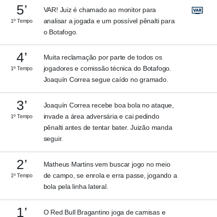
5’
VAR! Juiz é chamado ao monitor para
analisar a jogada e um possível pênalti para
1º Tempo
o Botafogo.
4’
Muita reclamação por parte de todos os
jogadores e comissão técnica do Botafogo.
1º Tempo
Joaquín Correa segue caído no gramado.
3’
Joaquín Correa recebe boa bola no ataque,
invade a área adversária e cai pedindo
1º Tempo
pênalti antes de tentar bater. Juizão manda
seguir.
2’
Matheus Martins vem buscar jogo no meio
de campo, se enrola e erra passe, jogando a
1º Tempo
bola pela linha lateral.
1’
O Red Bull Bragantino joga de camisas e