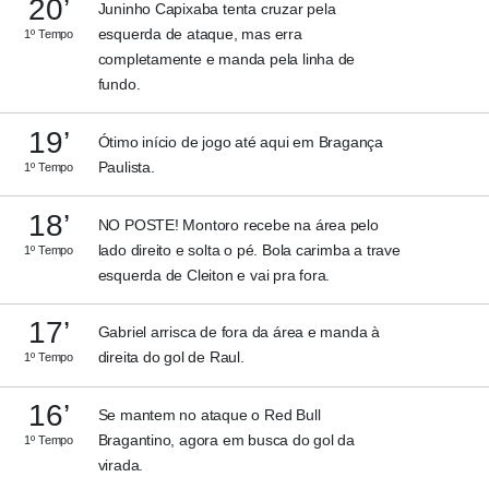
20’
Juninho Capixaba tenta cruzar pela
esquerda de ataque, mas erra
1º Tempo
completamente e manda pela linha de
fundo.
19’
Ótimo início de jogo até aqui em Bragança
Paulista.
1º Tempo
18’
NO POSTE! Montoro recebe na área pelo
lado direito e solta o pé. Bola carimba a trave
1º Tempo
esquerda de Cleiton e vai pra fora.
17’
Gabriel arrisca de fora da área e manda à
direita do gol de Raul.
1º Tempo
16’
Se mantem no ataque o Red Bull
Bragantino, agora em busca do gol da
1º Tempo
virada.