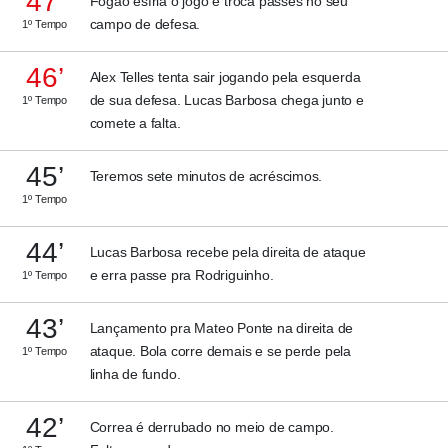
47’
Fogão esfria o jogo e troca passes no seu
campo de defesa.
1º Tempo
46’
Alex Telles tenta sair jogando pela esquerda
de sua defesa. Lucas Barbosa chega junto e
1º Tempo
comete a falta.
45’
Teremos sete minutos de acréscimos.
1º Tempo
44’
Lucas Barbosa recebe pela direita de ataque
e erra passe pra Rodriguinho.
1º Tempo
43’
Lançamento pra Mateo Ponte na direita de
ataque. Bola corre demais e se perde pela
1º Tempo
linha de fundo.
42’
Correa é derrubado no meio de campo.