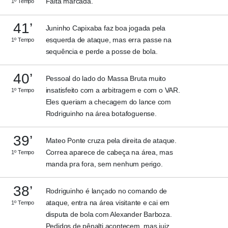
Falta marcada.
1º Tempo
41’
Juninho Capixaba faz boa jogada pela
esquerda de ataque, mas erra passe na
1º Tempo
sequência e perde a posse de bola.
40’
Pessoal do lado do Massa Bruta muito
insatisfeito com a arbitragem e com o VAR.
1º Tempo
Eles queriam a checagem do lance com
Rodriguinho na área botafoguense.
39’
Mateo Ponte cruza pela direita de ataque.
Correa aparece de cabeça na área, mas
1º Tempo
manda pra fora, sem nenhum perigo.
38’
Rodriguinho é lançado no comando de
ataque, entra na área visitante e cai em
1º Tempo
disputa de bola com Alexander Barboza.
Pedidos de pênalti acontecem, mas juiz