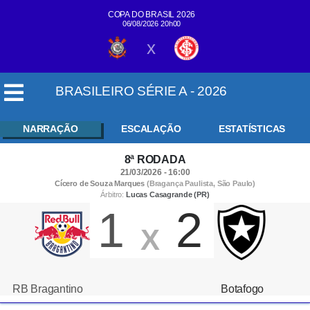
COPA DO BRASIL 2026
06/08/2026 20h00
x
BRASILEIRO SÉRIE A - 2026
NARRAÇÃO
ESCALAÇÃO
ESTATÍSTICAS
8ª RODADA
21/03/2026 - 16:00
Cícero de Souza Marques
(Bragança Paulista, São Paulo)
Árbitro:
Lucas Casagrande (PR)
1
2
X
RB Bragantino
Botafogo