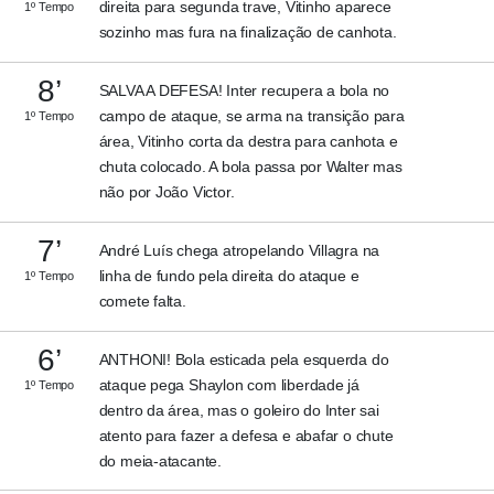
direita para segunda trave, Vitinho aparece
1º Tempo
sozinho mas fura na finalização de canhota.
8’
SALVA A DEFESA! Inter recupera a bola no
campo de ataque, se arma na transição para
1º Tempo
área, Vitinho corta da destra para canhota e
chuta colocado. A bola passa por Walter mas
não por João Victor.
7’
André Luís chega atropelando Villagra na
linha de fundo pela direita do ataque e
1º Tempo
comete falta.
6’
ANTHONI! Bola esticada pela esquerda do
ataque pega Shaylon com liberdade já
1º Tempo
dentro da área, mas o goleiro do Inter sai
atento para fazer a defesa e abafar o chute
do meia-atacante.