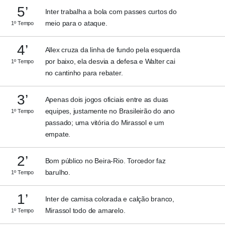
5’
Inter trabalha a bola com passes curtos do
meio para o ataque.
1º Tempo
4’
Allex cruza da linha de fundo pela esquerda
por baixo, ela desvia a defesa e Walter cai
1º Tempo
no cantinho para rebater.
3’
Apenas dois jogos oficiais entre as duas
equipes, justamente no Brasileirão do ano
1º Tempo
passado; uma vitória do Mirassol e um
empate.
2’
Bom público no Beira-Rio. Torcedor faz
barulho.
1º Tempo
1’
Inter de camisa colorada e calção branco,
Mirassol todo de amarelo.
1º Tempo