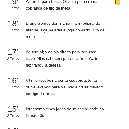
19’
Amarelo para Lucas Oliveira por cera na
cobrança de tiro de meta.
1º Tempo
18’
Bruno Gomes domina na intermediária de
ataque, alça na área e joga no vazio. Tiro de
1º Tempo
meta.
17’
Aguirre alça da ala direita para segunda
trave, Allex cabeceia para o chão e Walter
1º Tempo
faz tranquila defesa.
16’
Vitinho recebe na ponta esquerda, tenta
drible levando para o fundo e cruza travado
1º Tempo
por Igor Formiga.
15’
Inter soma cinco jogos de invencibilidade no
Brasileirão.
1º Tempo