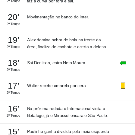
faz a curva por fora e sai.
2º Tempo
20’
Movimentação no banco do Inter.
2º Tempo
19’
Allex domina sobra de bola na frente da
área, finaliza de canhota e acerta a defesa.
2º Tempo
18’
Sai Denilson, entra Neto Moura.
2º Tempo
17’
Walter recebe amarelo por cera.
2º Tempo
16’
Na próxima rodada o Internacional visita o
Botafogo, já o Mirassol encara o São Paulo.
2º Tempo
15’
Paulinho ganha dividida pela meia esquerda