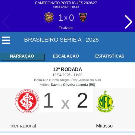
CAMPEONATO PORTUGUÊS 2026/27
08/08/2026 11h30
1
0
x
Finalizado
BRASILEIRO SÉRIE A - 2026
NARRAÇÃO
ESCALAÇÃO
ESTATÍSTICAS
12ª RODADA
19/04/2026 - 11:00
Beira-Rio
(Porto Alegre, Rio Grande do Sul)
Árbitro:
Davi de Oliveira Lacerda (ES)
1
2
X
Internacional
Mirassol