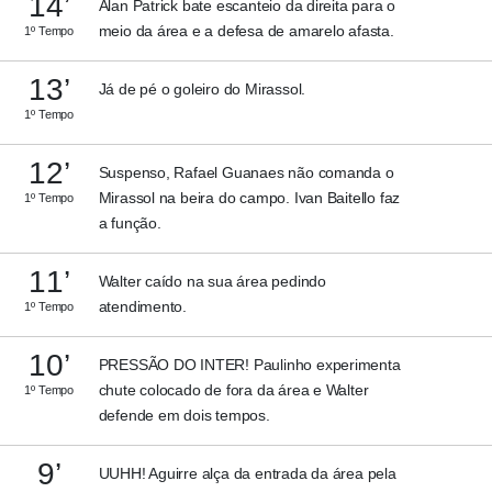
14’
Alan Patrick bate escanteio da direita para o
meio da área e a defesa de amarelo afasta.
1º Tempo
13’
Já de pé o goleiro do Mirassol.
1º Tempo
12’
Suspenso, Rafael Guanaes não comanda o
Mirassol na beira do campo. Ivan Baitello faz
1º Tempo
a função.
11’
Walter caído na sua área pedindo
atendimento.
1º Tempo
10’
PRESSÃO DO INTER! Paulinho experimenta
chute colocado de fora da área e Walter
1º Tempo
defende em dois tempos.
9’
UUHH! Aguirre alça da entrada da área pela