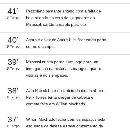
41’
Pezzolano bastante irritado com a falta de
bola rolando na cera dos jogadores do
1º Tempo
Mirassol; cartão amarelo para ele.
40’
Agora é a vez de André Luis ficar caído perto
do meio campo.
1º Tempo
39’
Mirassol nunca perdeu um jogo para um
time gaúcho na história; seis jogos, quatro
1º Tempo
vitórias e dois empates.
38’
Alan Patrick bate escanteio da direita aberto,
Félix Torres tenta chegar de cabeça e
1º Tempo
comete falta em Willian Machado.
37’
Willian Machado fecha bem os espaços pela
esquerda da defesa e trava cruzamento de
1º Tempo