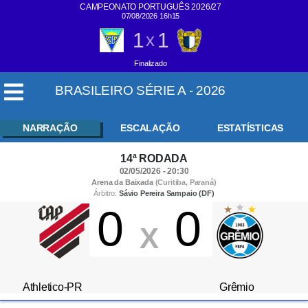
CAMPEONATO PORTUGUÊS 2026/27
07/08/2026 16h15
1
1
x
Finalizado
BRASILEIRO SÉRIE A - 2026
NARRAÇÃO
ESCALAÇÃO
ESTATÍSTICAS
14ª RODADA
02/05/2026 - 20:30
Arena da Baixada
(Curitiba, Paraná)
Árbitro:
Sávio Pereira Sampaio (DF)
0
0
X
Athletico-PR
Grêmio