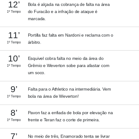
12’
Bola é alçada na cobrança de falta na área
do Furacão e a infração de ataque é
1º Tempo
marcada.
11’
Portilla faz falta em Nardoni e reclama com o
árbitro.
1º Tempo
10’
Esquivel cobra falta no meio da área do
Grêmio e Weverton sobe para afastar com
1º Tempo
um soco.
9’
Falta para o Athletico na intermediária. Vem
bola na área de Weverton!
1º Tempo
8’
Pavon faz a enfiada de bola por elevação na
frente e Teran faz o corte de primeira.
1º Tempo
7’
No meio de três, Enamorado tenta se livrar