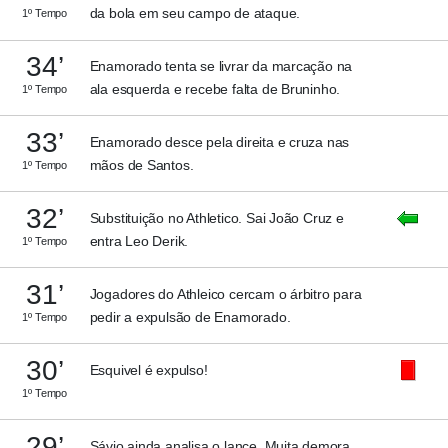
da bola em seu campo de ataque.
1º Tempo
34’
Enamorado tenta se livrar da marcação na
ala esquerda e recebe falta de Bruninho.
1º Tempo
33’
Enamorado desce pela direita e cruza nas
mãos de Santos.
1º Tempo
32’
Substituição no Athletico. Sai João Cruz e
entra Leo Derik.
1º Tempo
31’
Jogadores do Athleico cercam o árbitro para
pedir a expulsão de Enamorado.
1º Tempo
30’
Esquivel é expulso!
1º Tempo
29’
Sávio ainda analisa o lance. Muita demora