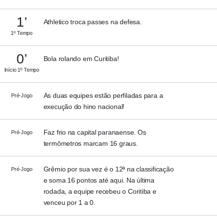
1’
Athletico troca passes na defesa.
1º Tempo
0’
Bola rolando em Curitiba!
Início 1º Tempo
As duas equipes estão perfiladas para a
Pré-Jogo
execução do hino nacional!
Faz frio na capital paranaense. Os
Pré-Jogo
termômetros marcam 16 graus.
Grêmio por sua vez é o 12ª na classificação
Pré-Jogo
e soma 16 pontos até aqui. Na última
rodada, a equipe recebeu o Coritiba e
venceu por 1 a 0.