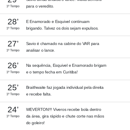
para o veredito.
1º Tempo
28’
E Enamorado e Esquivel continuam
brigando. Talvez os dois sejam expulsos.
1º Tempo
27’
Savio é chamado na cabine do VAR para
analisar o lance.
1º Tempo
26’
Na sequência, Esquivel e Enamorado brigam
e o tempo fecha em Curitiba!
1º Tempo
25’
Braithwaite faz jogada individual pela direita
e recebe falta.
1º Tempo
24’
WEVERTON!!! Viveros recebe bola dentro
da área, gira rápido e chute corte nas mãos
1º Tempo
do goleiro!