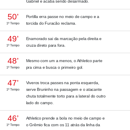
Gabriel e acaba sendo desarmado.
50’
Portilla erra passe no meio de campo e a
torcida do Furacão reclama.
1º Tempo
49’
Enamorado sai da marcação pela direita e
cruza direto para fora.
1º Tempo
48’
Mesmo com um a menos, o Athletico parte
pra cima e busca o primeiro gol.
1º Tempo
47’
Viveros troca passes na ponta esquerda,
serve Bruninho na passagem e o atacante
1º Tempo
chuta totalmente torto para a lateral do outro
lado do campo.
46’
Athletico prende a bola no meio de campo e
o Grêmio fica com os 11 atrás da linha da
1º Tempo