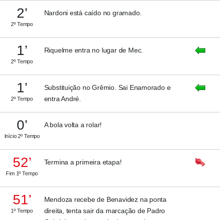
2’
Nardoni está caído no gramado.
2º Tempo
1’
Riquelme entra no lugar de Mec.
2º Tempo
1’
Substituição no Grêmio. Sai Enamorado e
entra André.
2º Tempo
0’
A bola volta a rolar!
Início 2º Tempo
52’
Termina a primeira etapa!
Fim 1º Tempo
51’
Mendoza recebe de Benavidez na ponta
direita, tenta sair da marcação de Padro
1º Tempo