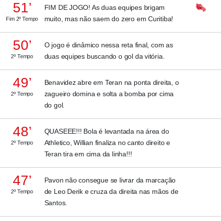
51’
FIM DE JOGO! As duas equipes brigam
muito, mas não saem do zero em Curitiba!
Fim 2º Tempo
50’
O jogo é dinâmico nessa reta final, com as
duas equipes buscando o gol da vitória.
2º Tempo
49’
Benavidez abre em Teran na ponta direita, o
zagueiro domina e solta a bomba por cima
2º Tempo
do gol.
48’
QUASEEE!!! Bola é levantada na área do
Athletico, Willian finaliza no canto direito e
2º Tempo
Teran tira em cima da linha!!!
47’
Pavon não consegue se livrar da marcação
de Leo Derik e cruza da direita nas mãos de
2º Tempo
Santos.