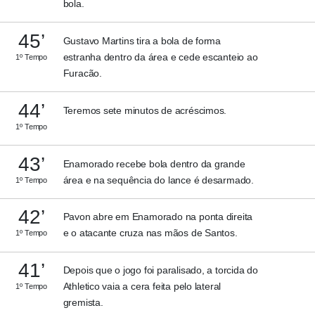
bola.
45’
Gustavo Martins tira a bola de forma
estranha dentro da área e cede escanteio ao
1º Tempo
Furacão.
44’
Teremos sete minutos de acréscimos.
1º Tempo
43’
Enamorado recebe bola dentro da grande
área e na sequência do lance é desarmado.
1º Tempo
42’
Pavon abre em Enamorado na ponta direita
e o atacante cruza nas mãos de Santos.
1º Tempo
41’
Depois que o jogo foi paralisado, a torcida do
Athletico vaia a cera feita pelo lateral
1º Tempo
gremista.