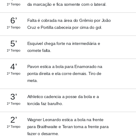
da marcação e fica somente com o lateral.
1º Tempo
6’
Falta é cobrada na área do Grêmio por João
Cruz e Portilla cabeceia por cima do gol.
1º Tempo
5’
Esquivel chega forte na intermediária e
comete falta.
1º Tempo
4’
Pavon estica a bola para Enamorado na
ponta direita e ela corre demais. Tiro de
1º Tempo
meta.
3’
Athletico cadencia a posse da bola e a
torcida faz barulho.
1º Tempo
2’
Wagner Leonardo estica a bola na frente
para Braithwaite e Teran toma a frente para
1º Tempo
fazer o desarme.