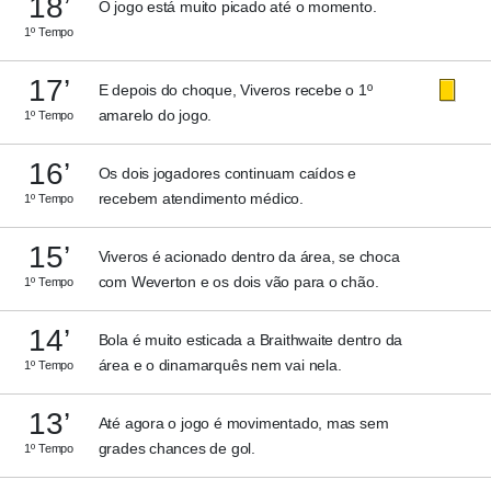
18’
O jogo está muito picado até o momento.
1º Tempo
17’
E depois do choque, Viveros recebe o 1º
amarelo do jogo.
1º Tempo
16’
Os dois jogadores continuam caídos e
recebem atendimento médico.
1º Tempo
15’
Viveros é acionado dentro da área, se choca
com Weverton e os dois vão para o chão.
1º Tempo
14’
Bola é muito esticada a Braithwaite dentro da
área e o dinamarquês nem vai nela.
1º Tempo
13’
Até agora o jogo é movimentado, mas sem
grades chances de gol.
1º Tempo