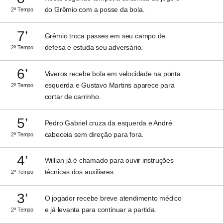
do Grêmio com a posse da bola.
2º Tempo
7’
Grêmio troca passes em seu campo de
defesa e estuda seu adversário.
2º Tempo
6’
Viveros recebe bola em velocidade na ponta
esquerda e Gustavo Martins aparece para
2º Tempo
cortar de carrinho.
5’
Pedro Gabriel cruza da esquerda e André
cabeceia sem direção para fora.
2º Tempo
4’
Willian já é chamado para ouvir instruções
técnicas dos auxiliares.
2º Tempo
3’
O jogador recebe breve atendimento médico
e já levanta para continuar a partida.
2º Tempo