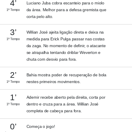
4’
Luciano Juba cobra escanteio para o miolo
da área. Melhor para a defesa gremista que
1º Tempo
corta pelo alto.
3’
Willian José ajeita ligação direta e deixa na
medida para Erick Pulga passar nas costas
1º Tempo
da zaga. No momento de definir, o atacante
se atrapalha tentando driblar Weverton e
chuta com desvio para fora.
2’
Bahia mostra poder de recuperação de bola
nestes primeiros movimentos.
1º Tempo
1’
Ademir recebe aberto pela direita, corta por
dentro e cruza para a área. Willian José
1º Tempo
completa de cabeça para fora.
0’
Começa o jogo!