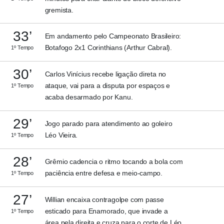
gremista.
33’
Em andamento pelo Campeonato Brasileiro:
Botafogo 2x1 Corinthians (Arthur Cabral).
1º Tempo
30’
Carlos Vinícius recebe ligação direta no
ataque, vai para a disputa por espaços e
1º Tempo
acaba desarmado por Kanu.
29’
Jogo parado para atendimento ao goleiro
Léo Vieira.
1º Tempo
28’
Grêmio cadencia o ritmo tocando a bola com
paciência entre defesa e meio-campo.
1º Tempo
27’
Willian encaixa contragolpe com passe
esticado para Enamorado, que invade a
1º Tempo
área pela direita e cruza para o corte de Léo