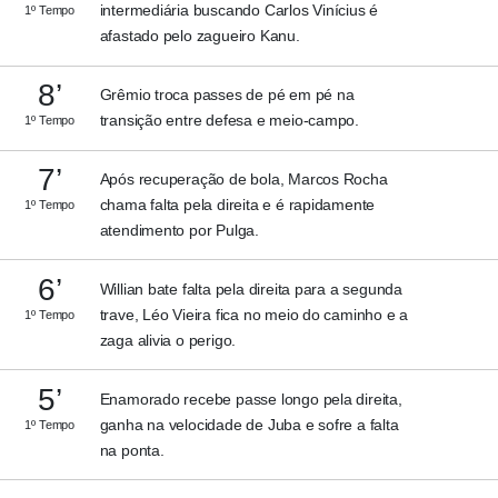
intermediária buscando Carlos Vinícius é
1º Tempo
afastado pelo zagueiro Kanu.
8’
Grêmio troca passes de pé em pé na
transição entre defesa e meio-campo.
1º Tempo
7’
Após recuperação de bola, Marcos Rocha
chama falta pela direita e é rapidamente
1º Tempo
atendimento por Pulga.
6’
Willian bate falta pela direita para a segunda
trave, Léo Vieira fica no meio do caminho e a
1º Tempo
zaga alivia o perigo.
5’
Enamorado recebe passe longo pela direita,
ganha na velocidade de Juba e sofre a falta
1º Tempo
na ponta.