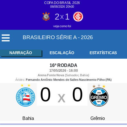
COPA DO BRASIL 2026
06/08/2026 20h00
2
1
x
veja como foi
BRASILEIRO SÉRIE A - 2026
NARRAÇÃO
ESCALAÇÃO
ESTATÍSTICAS
16ª RODADA
17/05/2026 - 16:00
Arena Fonte Nova
(Salvador, Bahia)
Árbitro:
Fernando Antônio Mendes de Salles Nascimento Filho (PA)
0
0
X
Bahia
Grêmio