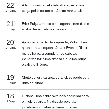
22’
Ademir domina pelo lado direito, recebe a
carga pelas costas e o árbitro marca falta.
1º Tempo
21’
Erick Pulga arranca em diagonal entre dois e
acaba desarmado no meio-campo.
1º Tempo
20’
Após cruzamento da esquerda, Willian José
ajeita para a pequena área e Everton Ribeiro
1º Tempo
mergulha para completar de cabeça.
Weverton faz ótima defesa à queima-roupa
e salva o Grêmio.
19’
Chute de fora da área de Erick se perde pela
linha de fundo.
1º Tempo
18’
Luciano Juba cobra falta pela esquerda para
o miolo da área. Na disputa pelo alto,
1º Tempo
jogadores do Bahia reclamam de um