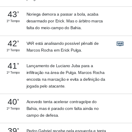
43’
Noriega demora a passar a bola, acaba
desarmado por Erick. Mas o árbitro marca
1º Tempo
falta do meio-campo do Bahia.
42’
VAR está analisando possível pênalti de
Marcos Rocha em Erick Pulga.
1º Tempo
41’
Lançamento de Luciano Juba para a
infiltração na área de Pulga. Marcos Rocha
1º Tempo
encosta na marcação e evita a definição da
jogada pelo atacante.
40’
Acevedo tenta acelerar contragolpe do
Bahia, mas é parado com falta ainda no
1º Tempo
campo de defesa.
39’
Pedro Gabriel recebe pela esquerda e tenta