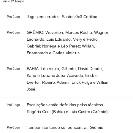
Início 1º Tempo
Jogos encerrados: Santos 0x3 Coritiba.
Pré-Jogo
GRÊMIO: Weverton; Marcos Rocha, Wagner
Pré-Jogo
Leonardo, Luis Eduardo, Viery e Pedro
Gabriel; Noriega e Léo Perez; Willian,
Enamorado e Carlos Vinícius.
BAHIA: Léo Vieira; Gilberto, David Duarte,
Pré-Jogo
Kanu e Luciano Juba; Acevedo, Erick e
Everton Ribeiro; Ademir, Erick Pulga e Willian
José.
Escalações estão definidas pelos técnicos
Pré-Jogo
Rogério Ceni (Bahia) e Luis Castro (Grêmio).
Também tentando se reencontrar, Grêmio
Pré-Jogo