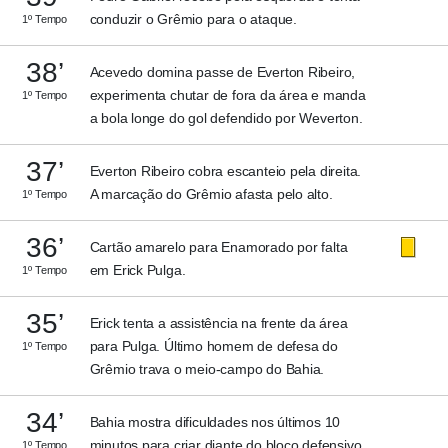
conduzir o Grêmio para o ataque.
1º Tempo
38’
Acevedo domina passe de Everton Ribeiro,
experimenta chutar de fora da área e manda
1º Tempo
a bola longe do gol defendido por Weverton.
37’
Everton Ribeiro cobra escanteio pela direita.
A marcação do Grêmio afasta pelo alto.
1º Tempo
36’
Cartão amarelo para Enamorado por falta
em Erick Pulga.
1º Tempo
35’
Erick tenta a assistência na frente da área
para Pulga. Último homem de defesa do
1º Tempo
Grêmio trava o meio-campo do Bahia.
34’
Bahia mostra dificuldades nos últimos 10
minutos para criar diante do bloco defensivo
1º Tempo