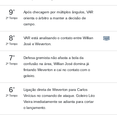
9’
Após checagem por múltiplos ângulos, VAR
orienta o árbitro a manter a decisão de
2º Tempo
campo.
8’
VAR está analisando o contato entre Willian
José e Weverton.
2º Tempo
7’
Defesa gremista não afasta a bola da
confusão na área, Willian José domina já
2º Tempo
fintando Weverton e cai no contato com o
goleiro.
6’
Ligação direta de Weverton para Carlos
Vinícius no comando de ataque. Goleiro Léo
2º Tempo
Vieira imediatamente se adianta para cortar
o lançamento.