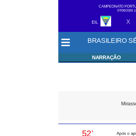
CAMPEONATO PORTU
07/08/2026 
x
SIGA EM
EIL
TEMPO REAL
BRASILEIRO SÉR
NARRAÇÃO
Mirass
52’
Após o api