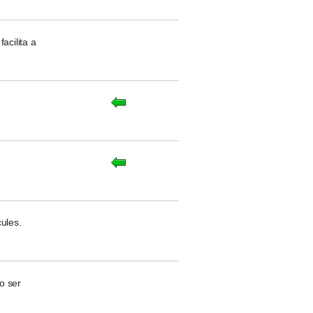
acilita a
ules.
o ser