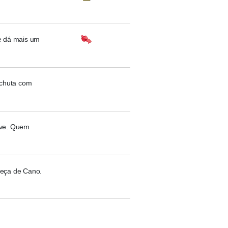
e dá mais um
 chuta com
ave. Quem
beça de Cano.