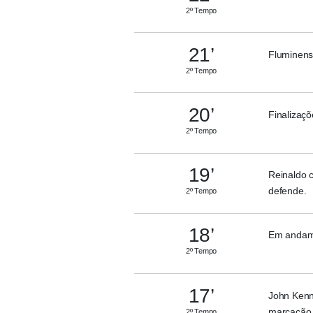
2º Tempo
21’
Fluminens
2º Tempo
20’
Finalizaçõ
2º Tempo
19’
Reinaldo c
defende.
2º Tempo
18’
Em andame
2º Tempo
17’
John Kenn
marcação d
2º Tempo