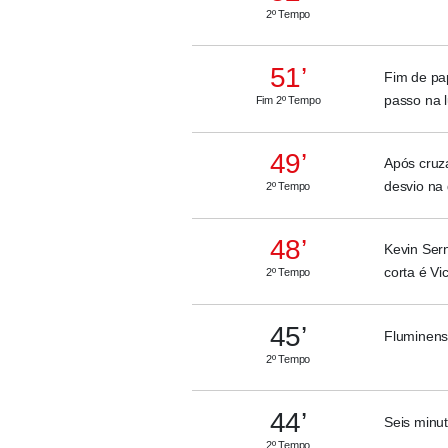
2º Tempo
51’
Fim de pa
passo na l
Fim 2º Tempo
49’
Após cruz
desvio na 
2º Tempo
48’
Kevin Ser
corta é Vic
2º Tempo
45’
Fluminens
2º Tempo
44’
Seis minu
2º Tempo