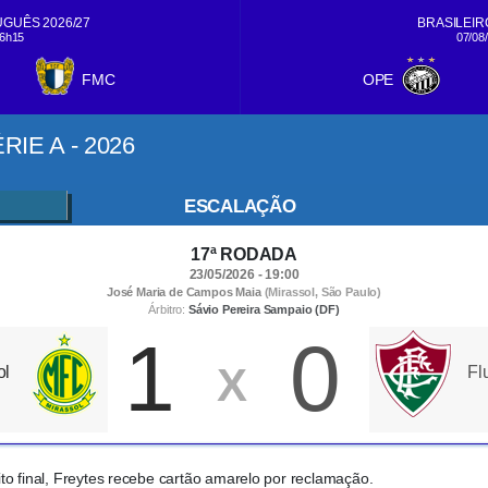
GUÊS 2026/27
BRASILEIRO
16h15
07/08
FMC
OPE
IE A - 2026
ESCALAÇÃO
17ª RODADA
23/05/2026 - 19:00
José Maria de Campos Maia
(Mirassol, São Paulo)
Árbitro:
Sávio Pereira Sampaio (DF)
1
0
X
ol
Fl
to final, Freytes recebe cartão amarelo por reclamação.