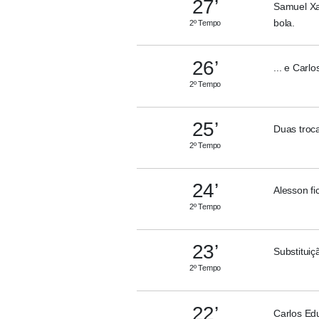
27’
Samuel Xa
bola.
2º Tempo
26’
... e Carl
2º Tempo
25’
Duas troca
2º Tempo
24’
Alesson fi
2º Tempo
23’
Substituiç
2º Tempo
22’
Carlos Ed