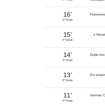
16’
Fluminens
2º Tempo
15’
... e Nona
2º Tempo
14’
Dupla tro
2º Tempo
13’
Em andame
2º Tempo
11’
Germán Ca
2º Tempo