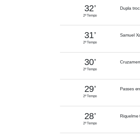
32’
Dupla tro
2º Tempo
31’
Samuel Xav
2º Tempo
30’
Cruzament
2º Tempo
29’
Passes er
2º Tempo
28’
Riquelme t
2º Tempo