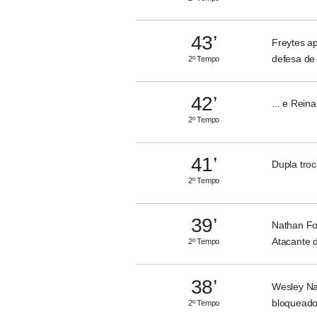
43’
Freytes ap
defesa de 
2º Tempo
42’
... e Rein
2º Tempo
41’
Dupla troc
2º Tempo
39’
Nathan Fo
Atacante 
2º Tempo
38’
Wesley Na
bloqueado 
2º Tempo