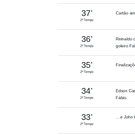
37’
Cartão am
2º Tempo
36’
Reinaldo c
goleiro Fá
2º Tempo
35’
Finalizaçõ
2º Tempo
34’
Edson Car
Fábio.
2º Tempo
33’
... e John
2º Tempo