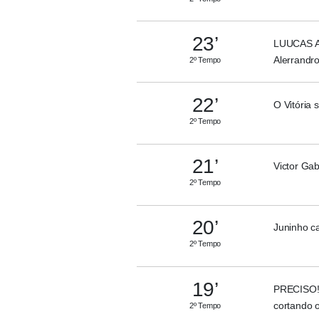
23’
LUUCAS AR
Alerrandro
2º Tempo
22’
O Vitória
2º Tempo
21’
Victor Gab
2º Tempo
20’
Juninho ca
2º Tempo
19’
PRECISO! 
cortando o
2º Tempo