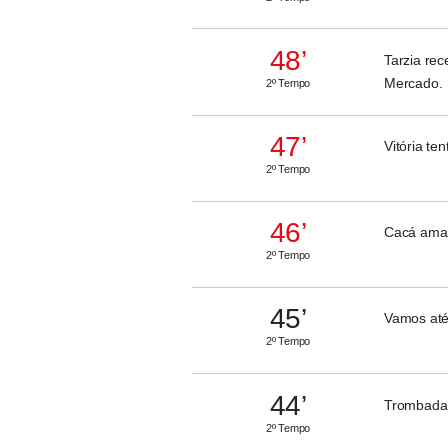
48’
Tarzia rec
Mercado.
2º Tempo
47’
Vitória t
2º Tempo
46’
Cacá amar
2º Tempo
45’
Vamos até
2º Tempo
44’
Trombada 
2º Tempo