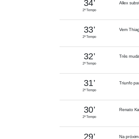
34’
Allex subst
2º Tempo
33’
Vem Thiag
2º Tempo
32’
Três muda
2º Tempo
31’
Triunfo pa
2º Tempo
30’
Renato Ka
2º Tempo
29’
Na próxima