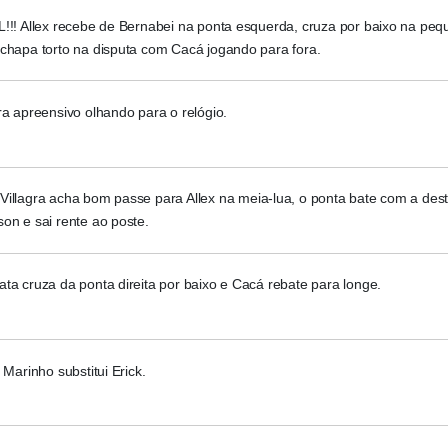
!!! Allex recebe de Bernabei na ponta esquerda, cruza por baixo na peq
 chapa torto na disputa com Cacá jogando para fora.
ra apreensivo olhando para o relógio.
illagra acha bom passe para Allex na meia-lua, o ponta bate com a dest
on e sai rente ao poste.
ta cruza da ponta direita por baixo e Cacá rebate para longe.
 Marinho substitui Erick.