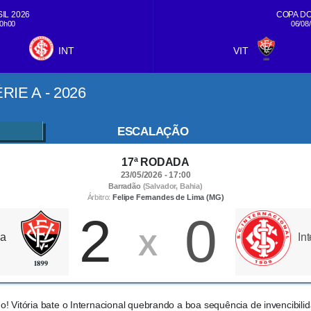
IL 2026
COPA DO
20h00
06/08
INT
VIT
IE A - 2026
ESCALAÇÃO
17ª RODADA
23/05/2026 - 17:00
Barradão
(Salvador, Bahia)
Árbitro:
Felipe Fernandes de Lima (MG)
2
0
X
ia
In
o! Vitória bate o Internacional quebrando a boa sequência de invencibili