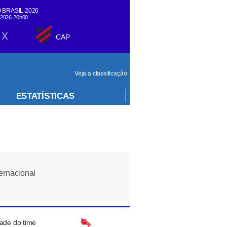
 BRASIL 2026
/2026 20h00
x
CAP
Veja a classificação
ESTATÍSTICAS
ternacional
dade do time