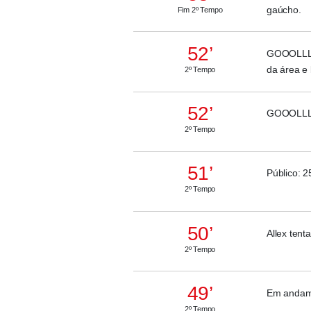
gaúcho.
Fim 2º Tempo
52’
GOOOLLL D
da área e 
2º Tempo
52’
GOOOLLL 
2º Tempo
51’
Público: 2
2º Tempo
50’
Allex ten
2º Tempo
49’
Em andame
2º Tempo