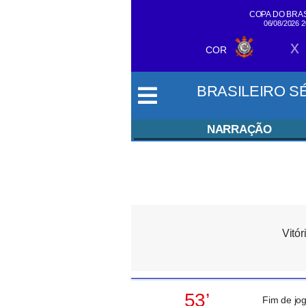
COPA DO BRAS
06/08/2026 
x
SIGA EM
COR
TEMPO REAL
BRASILEIRO SÉR
NARRAÇÃO
Vitór
53’
Fim de jog