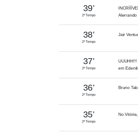
39’
INCRÍÍÍVEL
Alerrando
2º Tempo
38’
Jair Ventu
2º Tempo
37’
UUUHH!!! V
em Edenils
2º Tempo
36’
Bruno Taba
2º Tempo
35’
No Vitória,
2º Tempo