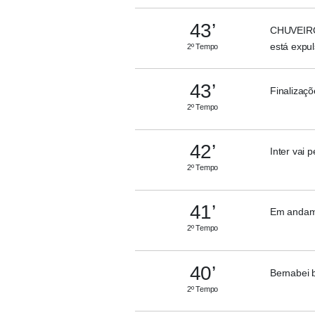
43’
CHUVEIRO 
está expul
2º Tempo
43’
Finalizaçõ
2º Tempo
42’
Inter vai 
2º Tempo
41’
Em andame
2º Tempo
40’
Bernabei b
2º Tempo