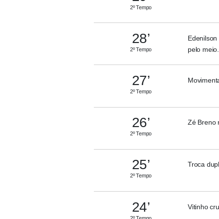
2º Tempo
28’
Edenilson
pelo meio.
2º Tempo
27’
Movimenta
2º Tempo
26’
Zé Breno 
2º Tempo
25’
Troca dupl
2º Tempo
24’
Vitinho cr
2º Tempo