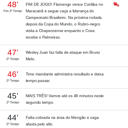
48’
FIM DE JOGO! Flamengo vence Coritiba no
Maracanã e segue caça a liderança do
Fim 2º Tempo
Campeonato Brasileiro. Na próxima rodada
depois da Copa do Mundo, o Rubro-negro
visita a Chapecoense enquanto o Coxa
recebe o Palmeiras.
47’
Wesley Juan faz falta de ataque em Bruno
Melo.
2º Tempo
46’
Time mandante administra resultado e deixa
tempo passar.
2º Tempo
45’
MAIS TRÊS! Vamos até os 48 minutos neste
segundo tempo.
2º Tempo
44’
Falta cobrada na área do Mengão e zaga
afasta pelo alto.
2º Tempo