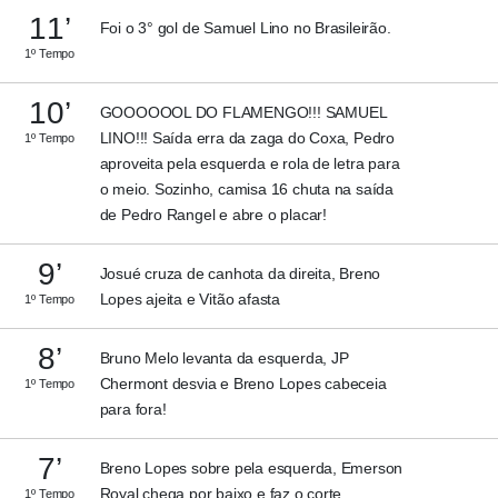
11’
Foi o 3° gol de Samuel Lino no Brasileirão.
1º Tempo
10’
GOOOOOOL DO FLAMENGO!!! SAMUEL
LINO!!! Saída erra da zaga do Coxa, Pedro
1º Tempo
aproveita pela esquerda e rola de letra para
o meio. Sozinho, camisa 16 chuta na saída
de Pedro Rangel e abre o placar!
9’
Josué cruza de canhota da direita, Breno
Lopes ajeita e Vitão afasta
1º Tempo
8’
Bruno Melo levanta da esquerda, JP
Chermont desvia e Breno Lopes cabeceia
1º Tempo
para fora!
7’
Breno Lopes sobre pela esquerda, Emerson
Royal chega por baixo e faz o corte.
1º Tempo