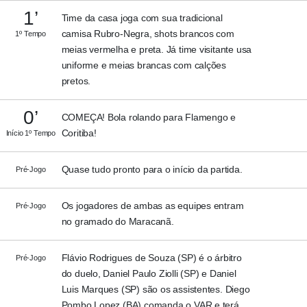
1’
Time da casa joga com sua tradicional
camisa Rubro-Negra, shots brancos com
1º Tempo
meias vermelha e preta. Já time visitante usa
uniforme e meias brancas com calções
pretos.
0’
COMEÇA! Bola rolando para Flamengo e
Coritiba!
Início 1º Tempo
Quase tudo pronto para o início da partida.
Pré-Jogo
Os jogadores de ambas as equipes entram
Pré-Jogo
no gramado do Maracanã.
Flávio Rodrigues de Souza (SP) é o árbitro
Pré-Jogo
do duelo, Daniel Paulo Ziolli (SP) e Daniel
Luis Marques (SP) são os assistentes. Diego
Pombo Lopez (BA) comanda o VAR e terá