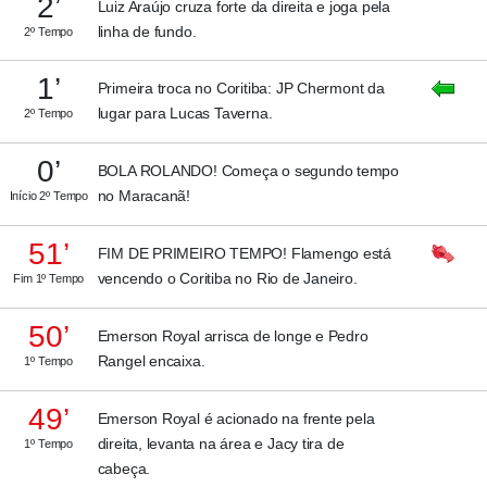
2’
Luiz Araújo cruza forte da direita e joga pela
linha de fundo.
2º Tempo
1’
Primeira troca no Coritiba: JP Chermont da
lugar para Lucas Taverna.
2º Tempo
0’
BOLA ROLANDO! Começa o segundo tempo
no Maracanã!
Início 2º Tempo
51’
FIM DE PRIMEIRO TEMPO! Flamengo está
vencendo o Coritiba no Rio de Janeiro.
Fim 1º Tempo
50’
Emerson Royal arrisca de longe e Pedro
Rangel encaixa.
1º Tempo
49’
Emerson Royal é acionado na frente pela
direita, levanta na área e Jacy tira de
1º Tempo
cabeça.