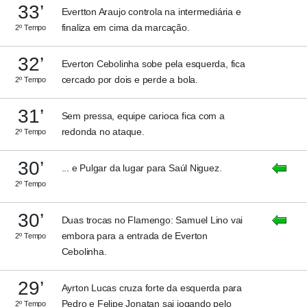
33’
Evertton Araujo controla na intermediária e
finaliza em cima da marcação.
2º Tempo
32’
Everton Cebolinha sobe pela esquerda, fica
cercado por dois e perde a bola.
2º Tempo
31’
Sem pressa, equipe carioca fica com a
redonda no ataque.
2º Tempo
30’
... e Pulgar da lugar para Saúl Niguez.
2º Tempo
30’
Duas trocas no Flamengo: Samuel Lino vai
embora para a entrada de Everton
2º Tempo
Cebolinha.
29’
Ayrton Lucas cruza forte da esquerda para
Pedro e Felipe Jonatan sai jogando pelo
2º Tempo