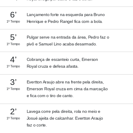
6’
Lançamento forte na esquerda para Bruno
Henrique e Pedro Rangel fica com a bola.
1º Tempo
5’
Pulgar serve na entrada da área, Pedro faz o
pivô e Samuel Lino acaba desarmado.
1º Tempo
4’
Cobrança de escanteio curta, Emerson
Royal cruza e defesa afasta.
1º Tempo
3’
Evertton Araujo abre na frente pela direita,
Emerson Royal cruza em cima da marcação
1º Tempo
e fica com o tiro de canto.
2’
Lavega corre pela direita, rola no meio e
Josué ajeita de calcanhar. Evertton Araujo
1º Tempo
faz o corte.