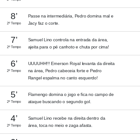
8’
Passe na intermediária, Pedro domina mal e
Jacy faz o corte.
2º Tempo
7’
Samuel Lino controla na entrada da área,
ajeita para o pé canhoto e chuta por cima!
2º Tempo
6’
UUUUHH!!! Emerson Royal levanta da direita
na área, Pedro cabeceia forte e Pedro
2º Tempo
Rangel espalma no canto esquerdo!
5’
Flamengo domina o jogo e fica no campo de
ataque buscando o segundo gol.
2º Tempo
4’
Samuel Lino recebe na direita dentro da
área, toca no meio e zaga afasta.
2º Tempo