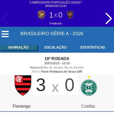
CAMPEONATO PORTUGUÊS 2026/27
08/08/2026 11h30
1
0
x
Finalizado
BRASILEIRO SÉRIE A - 2026
NARRAÇÃO
ESCALAÇÃO
ESTATÍSTICAS
18ª RODADA
30/05/2026 - 16:00
Maracanã
(Rio de Janeiro, Rio de Janeiro)
Árbitro:
Flavio Rodrigues de Souza (SP)
3
0
X
Flamengo
Coritiba